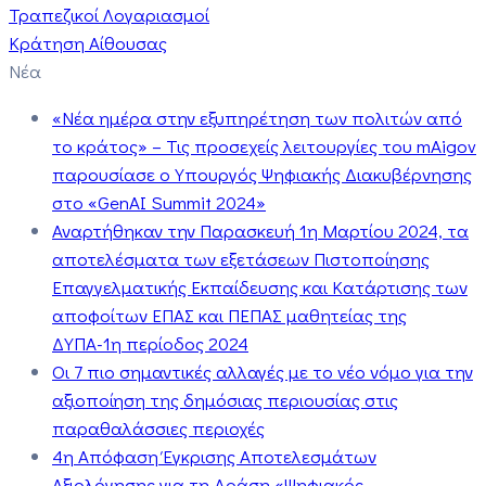
Τραπεζικοί Λογαριασμοί
Κράτηση Αίθουσας
Νέα
«Νέα ημέρα στην εξυπηρέτηση των πολιτών από
το κράτος» – Τις προσεχείς λειτουργίες του mAigov
παρουσίασε ο Υπουργός Ψηφιακής Διακυβέρνησης
στο «GenAI Summit 2024»
Αναρτήθηκαν την Παρασκευή 1η Μαρτίου 2024, τα
αποτελέσματα των εξετάσεων Πιστοποίησης
Επαγγελματικής Εκπαίδευσης και Κατάρτισης των
αποφοίτων ΕΠΑΣ και ΠΕΠΑΣ μαθητείας της
ΔΥΠΑ-1η περίοδος 2024
Οι 7 πιο σημαντικές αλλαγές με το νέο νόμο για την
αξιοποίηση της δημόσιας περιουσίας στις
παραθαλάσσιες περιοχές
4η Απόφαση Έγκρισης Αποτελεσμάτων
Αξιολόγησης για τη Δράση «Ψηφιακός