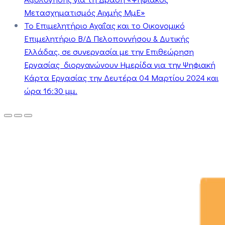
Μετασχηματισμός Αιχμής ΜμΕ»
Το Επιμελητήριο Αχαΐας και το Οικονομικό
Επιμελητήριο Β/Δ Πελοποννήσου & Δυτικής
Ελλάδας, σε συνεργασία με την Επιθεώρηση
Εργασίας διοργανώνουν Ημερίδα για την Ψηφιακή
Κάρτα Εργασίας την Δευτέρα 04 Μαρτίου 2024 και
ώρα 16:30 μμ.