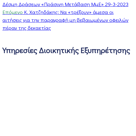
Δέσμη Δράσεων «Πράσινη Μετάβαση ΜμΕ» 29-3-2023
Επόμενο
Κ. Χατζηδάκης: Να «τρέξουν» άμεσα οι
αιτήσεις για την παραγραφή μη βεβαιωμένων οφειλών
πέραν της δεκαετίας
Υπηρεσίες Διοικητικής Εξυπηρέτησης