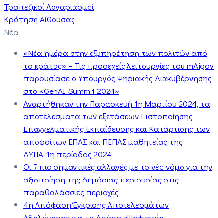
Τραπεζικοί Λογαριασμοί
Κράτηση Αίθουσας
Νέα
«Νέα ημέρα στην εξυπηρέτηση των πολιτών από
το κράτος» – Τις προσεχείς λειτουργίες του mAigov
παρουσίασε ο Υπουργός Ψηφιακής Διακυβέρνησης
στο «GenAI Summit 2024»
Αναρτήθηκαν την Παρασκευή 1η Μαρτίου 2024, τα
αποτελέσματα των εξετάσεων Πιστοποίησης
Επαγγελματικής Εκπαίδευσης και Κατάρτισης των
αποφοίτων ΕΠΑΣ και ΠΕΠΑΣ μαθητείας της
ΔΥΠΑ-1η περίοδος 2024
Οι 7 πιο σημαντικές αλλαγές με το νέο νόμο για την
αξιοποίηση της δημόσιας περιουσίας στις
παραθαλάσσιες περιοχές
4η Απόφαση Έγκρισης Αποτελεσμάτων
Αξιολόγησης για τη Δράση «Ψηφιακός