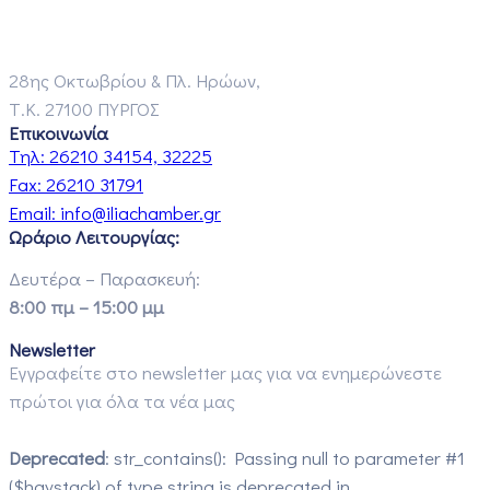
28ης Οκτωβρίου & Πλ. Ηρώων,
Τ.Κ. 27100 ΠΥΡΓΟΣ
Επικοινωνία
Τηλ:
26210 34154, 32225
Fax:
26210 31791
Email:
info@iliachamber.gr
Ωράριο Λειτουργίας:
Δευτέρα – Παρασκευή:
8:00 πμ – 15:00 μμ
Newsletter
Εγγραφείτε στο newsletter μας για να ενημερώνεστε
πρώτοι για όλα τα νέα μας
Deprecated
: str_contains(): Passing null to parameter #1
($haystack) of type string is deprecated in