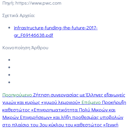
Πηγή: https://www.pwc.com
Σχετικά Αρχεία:
infrastructure-funding-the-future-2017-
gr_F69146638.pdf
Κοινοποίηση Άρθρου
Προηγούμενο
Ζήτηση συνεργασίας με Έλληνες εξαγωγείς
χυμών και κυρίως «χυμού λεμονιού»
Επόμενο
Προκήρυξη
καθεστώτος «Επιχειρηματικότητα Πολύ Μικρών και
Μικρών Επιχειρήσεων» και λήξη προθεσμίας υποβολών
στο πλαίσιο του 3ου κύκλου του καθεστώτος «Γενική