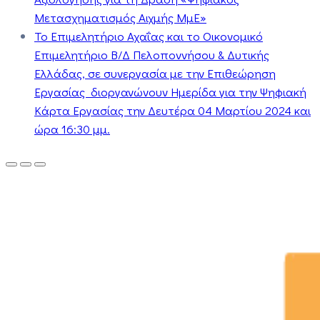
Μετασχηματισμός Αιχμής ΜμΕ»
Το Επιμελητήριο Αχαΐας και το Οικονομικό
Επιμελητήριο Β/Δ Πελοποννήσου & Δυτικής
Ελλάδας, σε συνεργασία με την Επιθεώρηση
Εργασίας διοργανώνουν Ημερίδα για την Ψηφιακή
Κάρτα Εργασίας την Δευτέρα 04 Μαρτίου 2024 και
ώρα 16:30 μμ.