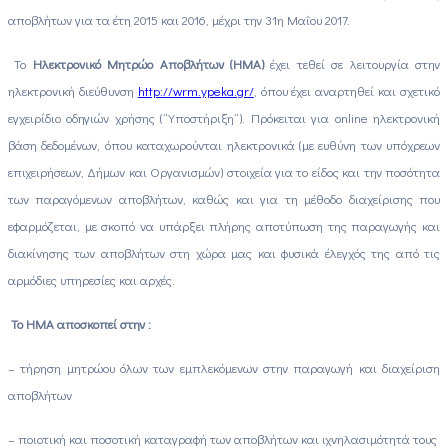
αποβλήτων για τα έτη 2015 και 2016, μέχρι την 31η Μαΐου 2017.
Το
Ηλεκτρονικό Μητρώο Αποβλήτων (ΗΜΑ)
έχει τεθεί σε λειτουργία στην
ηλεκτρονική διεύθυνση
http://wrm.ypeka.gr/
, όπου έχει αναρτηθεί και σχετικό
εγχειρίδιο οδηγιών χρήσης (“Υποστήριξη”). Πρόκειται για online ηλεκτρονική
βάση δεδομένων, όπου καταχωρούνται ηλεκτρονικά (με ευθύνη των υπόχρεων
επιχειρήσεων, Δήμων και Οργανισμών) στοιχεία για το είδος και την ποσότητα
των παραγόμενων αποβλήτων, καθώς και για τη μέθοδο διαχείρισης που
εφαρμόζεται, με σκοπό να υπάρξει πλήρης αποτύπωση της παραγωγής και
διακίνησης των αποβλήτων στη χώρα μας και φυσικά έλεγχός της από τις
αρμόδιες υπηρεσίες και αρχές.
Το ΗΜΑ αποσκοπεί στην :
– τήρηση μητρώου όλων των εμπλεκόμενων στην παραγωγή και διαχείριση
αποβλήτων
– ποιοτική και ποσοτική καταγραφή των αποβλήτων και ιχνηλασιμότητά τους