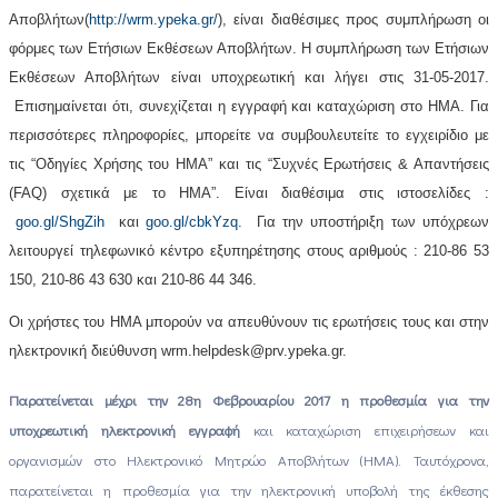
Αποβλήτων(
http://wrm.ypeka.gr/
)
, είναι διαθέσιμες προς συμπλήρωση οι
φόρμες των Ετήσιων Εκθέσεων Αποβλήτων.
Η συμπλήρωση των Ετήσιων
Εκθέσεων Αποβλήτων είναι υποχρεωτική και λήγει στις 31-05-2017.
Επισημαίνεται ότι, συνεχίζεται η εγγραφή και καταχώριση στο ΗΜΑ. Για
περισσότερες πληροφορίες, μπορείτε να συμβουλευτείτε το εγχειρίδιο με
τις “Οδηγίες Χρήσης του ΗΜΑ” και τις “Συχνές Ερωτήσεις & Απαντήσεις
(FAQ) σχετικά με το ΗΜΑ”. Είναι διαθέσιμα στις ιστοσελίδες :
goo.gl/ShgZih
και
goo.gl/cbkYzq
. Για την υποστήριξη των υπόχρεων
λειτουργεί τηλεφωνικό κέντρο εξυπηρέτησης στους αριθμούς : 210-86 53
150, 210-86 43 630 και 210-86 44 346.
Οι χρήστες του ΗΜΑ μπορούν να απευθύνουν τις ερωτήσεις τους και στην
ηλεκτρονική διεύθυνση wrm.helpdesk@prv.ypeka.gr.
Παρατείνεται μέχρι την 28η Φεβρουαρίου 2017 η προθεσμία για την
υποχρεωτική ηλεκτρονική εγγραφή
και καταχώριση επιχειρήσεων και
οργανισμών στο Ηλεκτρονικό Μητρώο Αποβλήτων (ΗΜΑ). Ταυτόχρονα,
παρατείνεται η προθεσμία για την ηλεκτρονική υποβολή της έκθεσης