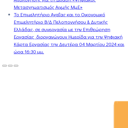
Μετασχηματισμός Αιχμής ΜμΕ»
Το Επιμελητήριο Αχαΐας και το Οικονομικό
Επιμελητήριο Β/Δ Πελοποννήσου & Δυτικής
Ελλάδας, σε συνεργασία με την Επιθεώρηση
Εργασίας διοργανώνουν Ημερίδα για την Ψηφιακή
Κάρτα Εργασίας την Δευτέρα 04 Μαρτίου 2024 και
ώρα 16:30 μμ.