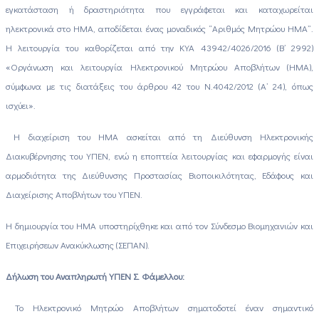
εγκατάσταση ή δραστηριότητα που εγγράφεται και καταχωρείται
ηλεκτρονικά στο ΗΜΑ, αποδίδεται ένας μοναδικός “Αριθμός Μητρώου ΗΜΑ”.
Η λειτουργία του καθορίζεται από την ΚΥΑ 43942/4026/2016 (Β’ 2992)
«Οργάνωση και λειτουργία Ηλεκτρονικού Μητρώου Αποβλήτων (ΗΜΑ),
σύμφωνα με τις διατάξεις του άρθρου 42 του Ν.4042/2012 (Α’ 24), όπως
ισχύει».
Η διαχείριση του ΗΜΑ ασκείται από τη Διεύθυνση Ηλεκτρονικής
Διακυβέρνησης του ΥΠΕΝ, ενώ η εποπτεία λειτουργίας και εφαρμογής είναι
αρμοδιότητα της Διεύθυνσης Προστασίας Βιοποικιλότητας, Εδάφους και
Διαχείρισης Αποβλήτων του ΥΠΕΝ.
Η δημιουργία του ΗΜΑ υποστηρίχθηκε και από τον Σύνδεσμο Βιομηχανιών και
Επιχειρήσεων Ανακύκλωσης (ΣΕΠΑΝ).
Δήλωση του Αναπληρωτή ΥΠΕΝ Σ. Φάμελλου:
Το Ηλεκτρονικό Μητρώο Αποβλήτων σηματοδοτεί έναν σημαντικό