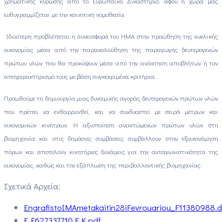
χρηματικής κύρωσης από το Ευρωπαϊκό Δικαστήριο, αφού η χώρα μας
ευθυγραμμίζεται με την κοινοτική νομοθεσία.
Ιδιαίτερη προβλέπεται η συνεισφορά του ΗΜΑ στην προώθηση της κυκλικής
οικονομίας μέσα από την παρακολούθηση της παραγωγής δευτερογενών
πρώτων υλών που θα προκύψουν μέσα από την ανάκτηση αποβλήτων ή τον
αποχαρακτηρισμό τους με βάση συγκεκριμένα κριτήρια.
Προωθούμε τη δημιουργία μιας δυναμικής αγοράς δευτερογενών πρώτων υλών
που πρέπει να ενθαρρυνθεί, και να συνδυαστεί με σειρά μέτρων και
οικονομικών κινήτρων. Η αξιοποίηση ανακτώμενων πρώτων υλών στη
βιομηχανία και στις δημόσιες συμβάσεις συμβάλλουν στην εξοικονόμηση
πόρων και αποτελούν κινητήριες δυνάμεις για την ανταγωνιστικότητα της
οικονομίας, καθώς και την εξάπλωση της περιβαλλοντικής βιομηχανίας.
Σχετικά Αρχεία:
EngrafistoIMAmetakaitin28iFevrouariou_F11380988.
F_F627337710.E.K.pdf