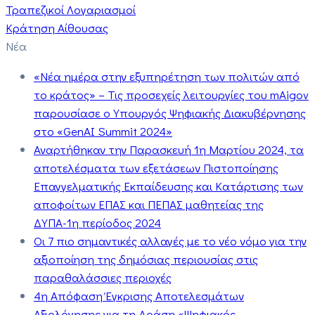
Τραπεζικοί Λογαριασμοί
Κράτηση Αίθουσας
Νέα
«Νέα ημέρα στην εξυπηρέτηση των πολιτών από
το κράτος» – Τις προσεχείς λειτουργίες του mAigov
παρουσίασε ο Υπουργός Ψηφιακής Διακυβέρνησης
στο «GenAI Summit 2024»
Αναρτήθηκαν την Παρασκευή 1η Μαρτίου 2024, τα
αποτελέσματα των εξετάσεων Πιστοποίησης
Επαγγελματικής Εκπαίδευσης και Κατάρτισης των
αποφοίτων ΕΠΑΣ και ΠΕΠΑΣ μαθητείας της
ΔΥΠΑ-1η περίοδος 2024
Οι 7 πιο σημαντικές αλλαγές με το νέο νόμο για την
αξιοποίηση της δημόσιας περιουσίας στις
παραθαλάσσιες περιοχές
4η Απόφαση Έγκρισης Αποτελεσμάτων
Αξιολόγησης για τη Δράση «Ψηφιακός