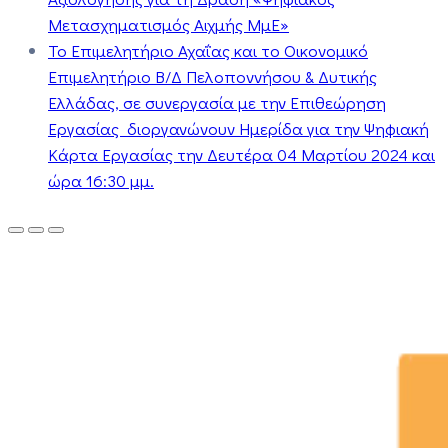
Μετασχηματισμός Αιχμής ΜμΕ»
Το Επιμελητήριο Αχαΐας και το Οικονομικό
Επιμελητήριο Β/Δ Πελοποννήσου & Δυτικής
Ελλάδας, σε συνεργασία με την Επιθεώρηση
Εργασίας διοργανώνουν Ημερίδα για την Ψηφιακή
Κάρτα Εργασίας την Δευτέρα 04 Μαρτίου 2024 και
ώρα 16:30 μμ.