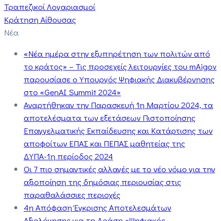
Τραπεζικοί Λογαριασμοί
Κράτηση Αίθουσας
Νέα
«Νέα ημέρα στην εξυπηρέτηση των πολιτών από
το κράτος» – Τις προσεχείς λειτουργίες του mAigov
παρουσίασε ο Υπουργός Ψηφιακής Διακυβέρνησης
στο «GenAI Summit 2024»
Αναρτήθηκαν την Παρασκευή 1η Μαρτίου 2024, τα
αποτελέσματα των εξετάσεων Πιστοποίησης
Επαγγελματικής Εκπαίδευσης και Κατάρτισης των
αποφοίτων ΕΠΑΣ και ΠΕΠΑΣ μαθητείας της
ΔΥΠΑ-1η περίοδος 2024
Οι 7 πιο σημαντικές αλλαγές με το νέο νόμο για την
αξιοποίηση της δημόσιας περιουσίας στις
παραθαλάσσιες περιοχές
4η Απόφαση Έγκρισης Αποτελεσμάτων
Αξιολόγησης για τη Δράση «Ψηφιακός