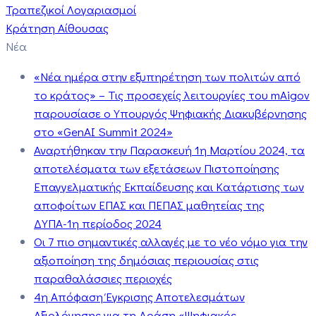
Τραπεζικοί Λογαριασμοί
Κράτηση Αίθουσας
Νέα
«Νέα ημέρα στην εξυπηρέτηση των πολιτών από
το κράτος» – Τις προσεχείς λειτουργίες του mAigov
παρουσίασε ο Υπουργός Ψηφιακής Διακυβέρνησης
στο «GenAI Summit 2024»
Αναρτήθηκαν την Παρασκευή 1η Μαρτίου 2024, τα
αποτελέσματα των εξετάσεων Πιστοποίησης
Επαγγελματικής Εκπαίδευσης και Κατάρτισης των
αποφοίτων ΕΠΑΣ και ΠΕΠΑΣ μαθητείας της
ΔΥΠΑ-1η περίοδος 2024
Οι 7 πιο σημαντικές αλλαγές με το νέο νόμο για την
αξιοποίηση της δημόσιας περιουσίας στις
παραθαλάσσιες περιοχές
4η Απόφαση Έγκρισης Αποτελεσμάτων
Αξιολόγησης για τη Δράση «Ψηφιακός