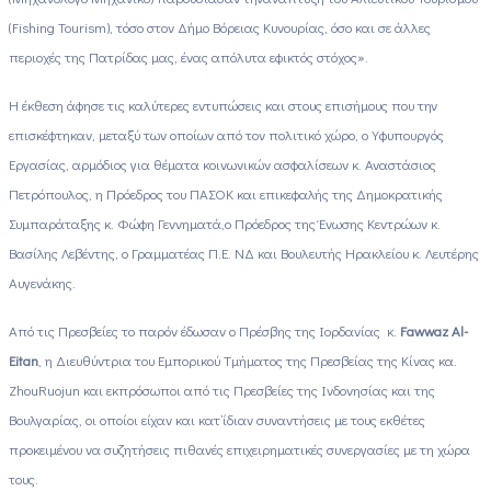
(Fishing Tourism), τόσο στον Δήμο Βόρειας Κυνουρίας, όσο και σε άλλες
περιοχές της Πατρίδας μας, ένας απόλυτα εφικτός στόχος».
Η έκθεση άφησε τις καλύτερες εντυπώσεις και στους επισήμους που την
επισκέφτηκαν, μεταξύ των οποίων από τον πολιτικό χώρο, ο Υφυπουργός
Εργασίας, αρμόδιος για θέματα κοινωνικών ασφαλίσεων κ. Αναστάσιος
Πετρόπουλος, η Πρόεδρος του ΠΑΣΟΚ και επικεφαλής της Δημοκρατικής
Συμπαράταξης κ. Φώφη Γεννηματά,ο Πρόεδρος της Ένωσης Κεντρώων κ.
Βασίλης Λεβέντης, ο Γραμματέας Π.Ε. ΝΔ και Βουλευτής Ηρακλείου κ. Λευτέρης
Αυγενάκης.
Από τις Πρεσβείες το παρόν έδωσαν ο Πρέσβης της Ιορδανίας κ.
Fawwaz Al-
Eitan
, η Διευθύντρια του Εμπορικού Τμήματος της Πρεσβείας της Κίνας κα.
Zhou
Ruojun
και εκπρόσωποι από τις Πρεσβείες της Ινδονησίας και της
Βουλγαρίας, οι οποίοι είχαν και κατ’ίδιαν συναντήσεις με τους εκθέτες
προκειμένου να συζητήσεις πιθανές επιχειρηματικές συνεργασίες με τη χώρα
τους.