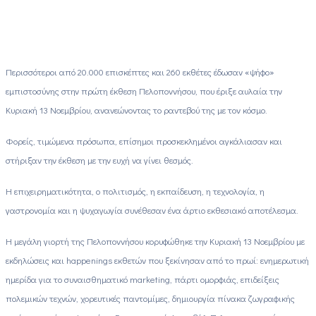
Περισσότεροι από 20.000 επισκέπτες και 260 εκθέτες έδωσαν «ψήφο»
εμπιστοσύνης στην πρώτη έκθεση Πελοποννήσου, που έριξε αυλαία την
Κυριακή 13 Νοεμβρίου, ανανεώνοντας το ραντεβού της με τον κόσμο.
Φορείς, τιμώμενα πρόσωπα, επίσημοι προσκεκλημένοι αγκάλιασαν και
στήριξαν την έκθεση με την ευχή να γίνει θεσμός.
Η επιχειρηματικότητα, ο πολιτισμός, η εκπαίδευση, η τεχνολογία, η
γαστρονομία και η ψυχαγωγία συνέθεσαν ένα άρτιο εκθεσιακό αποτέλεσμα.
Η μεγάλη γιορτή της Πελοποννήσου κορυφώθηκε την Κυριακή 13 Νοεμβρίου με
εκδηλώσεις και
happenings
εκθετών που ξεκίνησαν από το πρωί: ενημερωτική
ημερίδα για το συναισθηματικό
marketing
, πάρτι ομορφιάς, επιδείξεις
πολεμικών τεχνών, χορευτικές παντομίμες, δημιουργία πίνακα ζωγραφικής