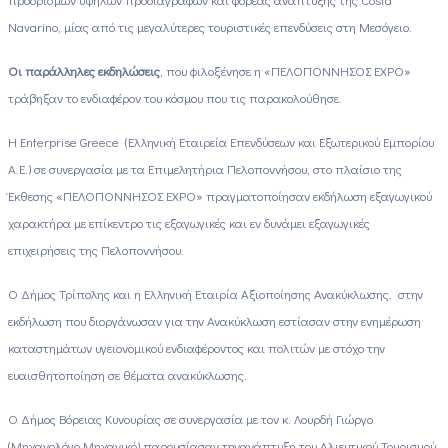
Navarino, μίας από τις μεγαλύτερες τουριστικές επενδύσεις στη Μεσόγειο.
Οι παράλληλες εκδηλώσεις
, που φιλοξένησε η «ΠΕΛΟΠΟΝΝΗΣΟΣ
EXPO
»
τράβηξαν το ενδιαφέρον του κόσμου που τις παρακολούθησε.
Η Enterprise Greece (Ελληνική Εταιρεία Επενδύσεων και Εξωτερικού Εμπορίου
Α.Ε.) σε συνεργασία με τα Επιμελητήρια Πελοποννήσου, στο πλαίσιο της
Έκθεσης «ΠΕΛΟΠΟΝΝΗΣΟΣ
EXPO
» πραγματοποίησαν εκδήλωση εξαγωγικού
χαρακτήρα με επίκεντρο τις εξαγωγικές και εν δυνάμει εξαγωγικές
επιχειρήσεις της Πελοποννήσου.
Ο Δήμος Τρίπολης και η Ελληνική Εταιρία Αξιοποίησης Ανακύκλωσης, στην
εκδήλωση που διοργάνωσαν για την Ανακύκλωση εστίασαν στην ενημέρωση
καταστημάτων υγειονομικού ενδιαφέροντος και πολιτών με στόχο την
ευαισθητοποίηση σε θέματα ανακύκλωσης.
Ο Δήμος Βόρειας Κυνουρίας σε συνεργασία με τον κ. Λουρδή Γιώργο
(Μηχανολόγο Μηχανικό) παρουσίασαν τηνανάπτυξη του Αλιευτικού Τουρισμού