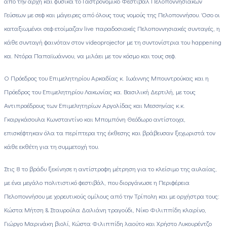
από την αρχή και φυσικά το Γαστρονομικό Φεστιβάλ Πελοποννησιακών
Γεύσεων με σεφ και μάγειρες από όλους τους νομούς της Πελοποννήσου. Όσο οι
καταξιωμένοι σεφ ετοίμαζαν
live
παραδοσιακές Πελοποννησιακές συνταγές, η
κάθε συνταγή φαινόταν στον
videoprojector
με τη συντονίστρια του
happening
κα. Ντόρα Παπαϊωάννου, να μιλάει με τον κόσμο και τους σεφ.
Ο Πρόεδρος του Επιμελητηρίου Αρκαδίας κ. Ιωάννης Μπουντρούκας και η
Πρόεδρος του Επιμελητηρίου Λακωνίας κα. Βασιλική Δερτιλή, με τους
Αντιπροέδρους των Επιμελητηρίων Αργολίδας και Μεσσηνίας κ.κ.
Γκαργκάσουλα Κωνσταντίνο και Μπομπόνη Θεόδωρο αντίστοιχα,
επισκέφτηκαν όλα τα περίπτερα της έκθεσης και βράβευσαν ξεχωριστά τον
κάθε εκθέτη για τη συμμετοχή του.
Στις 8 το βράδυ ξεκίνησε η αντίστροφη μέτρηση για το κλείσιμο της αυλαίας,
με ένα μεγάλο πολιτιστικό φεστιβάλ, που διοργάνωσε η Περιφέρεια
Πελοποννήσου με χορευτικούς ομίλους από την Τρίπολη και με ορχήστρα τους:
Κώστα Μήτση & Σταυρούλα Δαλιάνη τραγούδι, Νίκο Φιλιππίδη κλαρίνο,
Γιώργο Μαρινάκη βιολί, Κώστα Φιλιππίδη λαούτο και Χρήστο Λυκουρέντζο