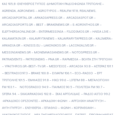
ΚΑΙ 105,8 -ΕΛΕΥΘΕΡΟΣ ΤΥΠΟΣ -ΔΗΜΟΤΙΚΗ ΡΑΔΙΟΦΩΝΙΑ ΤΡΙΠΟΛΗΣ –
AGRENDA
,
AGRONEWS
–
AGROTYPOS
–
REAL
FM
97.8,
REAL
NEWS
,
ARCADIAPORTAL
.
GR
–
ARKADIAPRESS
.
GR
–
ARCADIASPOT
.
GR
–
ARCADIASPORTS
.
GR
–
BEST
–
BRAKENEWS
.
GR
–
E
–
KORINTHOS
.
GR
–
ELEFTHERIAONLINE
.
GR
–
ENTERMESSINIA
–
FILODIMOS
.
GR
– ΗΛΕΙΑ
LIVE
–
KALAMATAIN
.
GR
–
KALAVRYTANEWS
–
KALAVRARYTAPRESS
.
GR
–
KALIMERA
–
ARKADIA
.
GR
–
KINISIS
.
EU
–
LAKONIKOS
.
GR
–
LACONIALIVE
.
GR
–
MESSINIANEWS
.
GR
–
MONEMVASIANEWS
.
GR
–
NOTOSPRESS
.
GR
–
PATRAEVENTS
–
PATRISNEWS
–
PNA
.
GR
–
RAP
MEDIA
– ΒΟΛΤΑ ΣΤΗ ΤΡΙΠΟΛΗ
–
YPAITHROS
.
GR
–
BEST
–
TV
.
GR
– ΜΕΣΟΓΕΙΟΣ –
ARCADIA
93.8 – ΑΣΤΕΡΑΣ 101.1
–
BEST
RADIO
97.3 –
BRAKE
100.8 –
DIVA
FM
106.1 –
ECO
–
RADIO
– ΕΡΤ
ΤΡΙΠΟΛΗΣ 101.5 – ΈΜΦΑΣΙΣ 91.8 – ΗΧΩ 99.6 –
LIFE
FM
88 – ΜΕΓΑΛΟΠΟΛΗ
FM
103.1 –
NOTOS
RADIO
94.9 – ΠΑΛΜΟΣ 90.5 – ΠΟΛΙΤΕΙΑ
FM
90.7 –
SFERA
94. –
SKAI
ARKADIAS
102.8 – ΣΚΑΙ ΑΡΓΟΛΙΔΑΣ – ΡΑΔΙΟ ΑΙΓΙΟ 99.2
-ΑΡΚΑΔΙΚΟΙ ΟΡΙΖΟΝΤΕΣ – ΑΡΚΑΔΙΚΗ ΦΩΝΗ – ΑΡΓΟΛΙΚΗ ΑΝΑΠΤΥΞΗ –
ΑΥΓΗ ΠΥΡΓΟΥ – ΕΛΕΥΘΕΡΙΑ – ΈΠΑΘΛΟ – ΦΩΝΗ – ΚΟΡΙΝΘΙΑΚΗ –
ΛΑΚΩΝΙΚΟΣ ΤΥΠΟΣ – ΝΕΑ ΤΗΣ ΜΕΓΑΛΟΠΟΛΕΩΣ – ΠΑΤΡΙΣ – ΠΡΩΙΝΗ ΗΛΕΙΑΣ