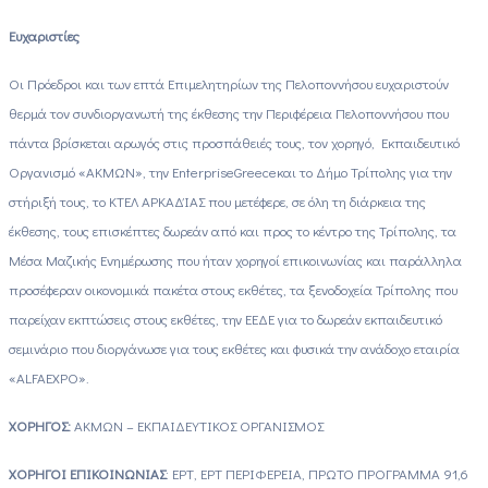
Ευχαριστίες
Οι Πρόεδροι και των επτά Επιμελητηρίων της Πελοποννήσου ευχαριστούν
θερμά τον συνδιοργανωτή της έκθεσης την Περιφέρεια Πελοποννήσου που
πάντα βρίσκεται αρωγός στις προσπάθειές τους, τον χορηγό, Εκπαιδευτικό
Οργανισμό «ΑΚΜΩΝ», την
Enterprise
Greece
και το Δήμο Τρίπολης για την
στήριξή τους, το ΚΤΕΛ ΑΡΚΑΔΊΑΣ που μετέφερε, σε όλη τη διάρκεια της
έκθεσης, τους επισκέπτες δωρεάν από και προς το κέντρο της Τρίπολης, τα
Μέσα Μαζικής Ενημέρωσης που ήταν χορηγοί επικοινωνίας και παράλληλα
προσέφεραν οικονομικά πακέτα στους εκθέτες, τα ξενοδοχεία Τρίπολης που
παρείχαν εκπτώσεις στους εκθέτες, την ΕΕΔΕ για το δωρεάν εκπαιδευτικό
σεμινάριο που διοργάνωσε για τους εκθέτες και φυσικά την ανάδοχο εταιρία
«
ALFA
EXPO
».
ΧΟΡΗΓΟΣ:
ΑΚΜΩΝ – ΕΚΠΑΙΔΕΥΤΙΚΟΣ ΟΡΓΑΝΙΣΜΟΣ
ΧΟΡΗΓΟΙ ΕΠΙΚΟΙΝΩΝΙΑΣ
: ΕΡΤ, ΕΡΤ ΠΕΡΙΦΕΡΕΙΑ, ΠΡΩΤΟ ΠΡΟΓΡΑΜΜΑ 91,6