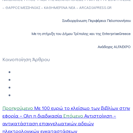
– ΘΑΡΡΟΣ ΜΕΣΣΗΝΙΑΣ – ΚΑΘΗΜΕΡΙΝΑ ΝΕΑ –
ARCADIAPRESS
.
GR
Συνδιοργάνωση Περιφέρεια Πελοποννήσου
Με τη στήριξη του Δήμου Τρίπολης και της
Enterprise
Greece
Ανάδοχος
ALFA
EXPO
Κοινοποίηση Άρθρου
Προηγούμενο
Με 100 ευρώ το κλείσιμο των βιβλίων στην
εφορία – Ολη η διαδικασία
Επόμενο
Αντιστοίχιση –
αντικατάσταση επαγγελματικών αδειών
ηλεκτρολογικών εγκαταστάσεων