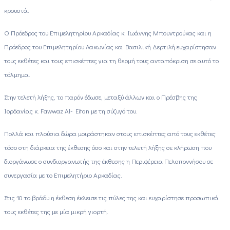
κρουστά.
Ο Πρόεδρος του Επιμελητηρίου Αρκαδίας κ. Ιωάννης Μπουντρούκας και η
Πρόεδρος του Επιμελητηρίου Λακωνίας κα. Βασιλική Δερτιλή ευχαρίστησαν
τους εκθέτες και τους επισκέπτες για τη θερμή τους ανταπόκριση σε αυτό το
τόλμημα.
Στην τελετή λήξης, το παρόν έδωσε, μεταξύ άλλων και ο Πρέσβης της
Ιορδανίας κ. Fawwaz Al- Eitan με τη σύζυγό του.
Πολλά και πλούσια δώρα μοιράστηκαν στους επισκέπτες από τους εκθέτες
τόσο στη διάρκεια της έκθεσης όσο και στην τελετή λήξης σε κλήρωση που
διοργάνωσε ο συνδιοργανωτής της έκθεσης η Περιφέρεια Πελοποννήσου σε
συνεργασία με το Επιμελητήριο Αρκαδίας.
Στις 10 το βράδυ η έκθεση έκλεισε τις πύλες της και ευχαρίστησε προσωπικά
τους εκθέτες της με μία μικρή γιορτή.