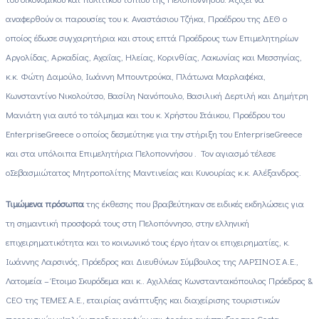
αναφερθούν οι παρουσίες του κ. Αναστάσιου Τζήκα, Προέδρου της ΔΕΘ ο
οποίος έδωσε συγχαρητήρια και στους επτά Προέδρους των Επιμελητηρίων
Αργολίδας, Αρκαδίας, Αχαΐας, Ηλείας, Κορινθίας, Λακωνίας και Μεσσηνίας,
κ.κ. Φώτη Δαμούλο, Ιωάννη Μπουντρούκα, Πλάτωνα Μαρλαφέκα,
Κωνσταντίνο Νικολούτσο, Βασίλη Νανόπουλο, Βασιλική Δερτιλή και Δημήτρη
Μανιάτη για αυτό το τόλμημα και του κ. Χρήστου Στάικου, Προέδρου του
Enterprise
Greece
ο οποίος δεσμεύτηκε για την στήριξη του
Enterprise
Greece
και στα υπόλοιπα Επιμελητήρια Πελοποννήσου . Τον αγιασμό τέλεσε
οΣεβασμιώτατος Μητροπολίτης Μαντινείας και Κυνουρίας κ.κ. Αλέξανδρος.
Τιμώμενα πρόσωπα
της έκθεσης που βραβεύτηκαν σε ειδικές εκδηλώσεις για
τη σημαντική προσφορά τους στη Πελοπόννησο, στην ελληνική
επιχειρηματικότητα και το κοινωνικό τους έργο ήταν οι επιχειρηματίες, κ.
Ιωάννης Λαρσινός, Πρόεδρος και Διευθύνων Σύμβουλος της ΛΑΡΣΙΝΟΣ Α.Ε.,
Λατομεία – Έτοιμο Σκυρόδεμα και κ.. Αχιλλέας Κωνσταντακόπουλος Πρόεδρος &
CEO της ΤΕΜΕΣ Α.Ε., εταιρίας ανάπτυξης και διαχείρισης τουριστικών
προορισμών υψηλών προδιαγραφών και φορέας ανάπτυξης της Costa