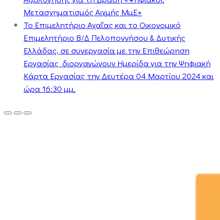
Μετασχηματισμός Αιχμής ΜμΕ»
Το Επιμελητήριο Αχαΐας και το Οικονομικό
Επιμελητήριο Β/Δ Πελοποννήσου & Δυτικής
Ελλάδας, σε συνεργασία με την Επιθεώρηση
Εργασίας διοργανώνουν Ημερίδα για την Ψηφιακή
Κάρτα Εργασίας την Δευτέρα 04 Μαρτίου 2024 και
ώρα 16:30 μμ.