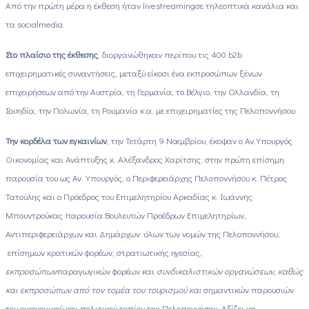
Από την πρώτη μέρα η έκθεση ήταν
live
streaming
σε τηλεοπτικά κανάλια και
τα
social
media
.
Στο πλαίσιο της έκθεσης
, διοργανώθηκαν περίπου τις 400
b
2
b
επιχειρηματικές συναντήσεις, μεταξύ είκοσι ένα εκπροσώπων ξένων
επιχειρήσεων από την Αυστρία, τη Γερμανία, το Βέλγιο, την Ολλανδία, τη
Σουηδία, την Πολωνία, τη Ρουμανία κ.α. με επιχειρηματίες της Πελοποννήσου.
Την κορδέλα των εγκαινίων
, την Τετάρτη 9 Νοεμβρίου, έκοψαν ο Αν.Υπουργός
Οικονομίας και Ανάπτυξης κ. Αλέξανδρος Χαρίτσης, στην πρώτη επίσημη
παρουσία του ως Αν. Υπουργός, ο Περιφερειάρχης Πελοποννήσου κ. Πέτρος
Τατούλης και ο Πρόεδρος του Επιμελητηρίου Αρκαδίας κ. Ιωάννης
Μπουντρούκας παρουσία Βουλευτών Προέδρων Επιμελητηρίων,
Αντιπεριφερειάρχων και Δημάρχων όλων των νομών της Πελοποννήσου,
επίσημων κρατικών φορέων, στρατιωτικής ηγεσίας,
εκπροσώπων
παραγωγικών φορέων και
συνδικαλιστικών οργανώσεων, καθώς
και εκπροσώπων από τον τομέα του τουρισμού και
σημαντικών παρουσιών
του οικονομικού και πολιτικού τοπίου της Πελοποννήσου. Αξίζει να