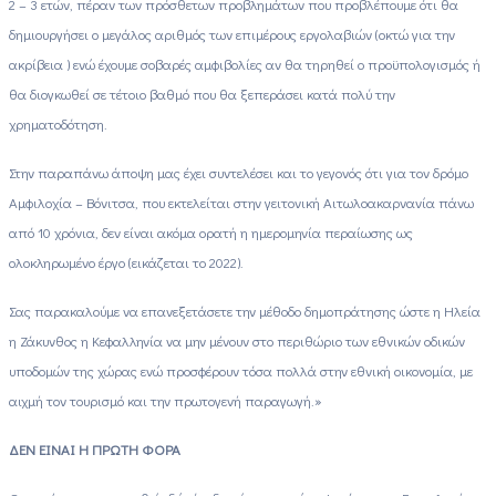
2 – 3 ετών, πέραν των πρόσθετων προβλημάτων που προβλέπουμε ότι θα
δημιουργήσει ο μεγάλος αριθμός των επιμέρους εργολαβιών (οκτώ για την
ακρίβεια ) ενώ έχουμε σοβαρές αμφιβολίες αν θα τηρηθεί ο προϋπολογισμός ή
θα διογκωθεί σε τέτοιο βαθμό που θα ξεπεράσει κατά πολύ την
χρηματοδότηση.
Στην παραπάνω άποψη μας έχει συντελέσει και το γεγονός ότι για τον δρόμο
Αμφιλοχία – Βόνιτσα, που εκτελείται στην γειτονική Αιτωλοακαρνανία πάνω
από 10 χρόνια, δεν είναι ακόμα ορατή η ημερομηνία περαίωσης ως
ολοκληρωμένο έργο (εικάζεται το 2022).
Σας παρακαλούμε να επανεξετάσετε την μέθοδο δημοπράτησης ώστε η Ηλεία
η Ζάκυνθος η Κεφαλληνία να μην μένουν στο περιθώριο των εθνικών οδικών
υποδομών της χώρας ενώ προσφέρουν τόσα πολλά στην εθνική οικονομία, με
αιχμή τον τουρισμό και την πρωτογενή παραγωγή.»
ΔΕΝ ΕΙΝΑΙ Η ΠΡΩΤΗ ΦΟΡΑ