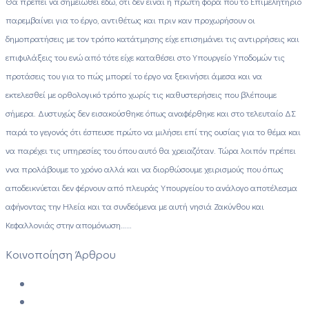
Θα πρέπει να σημειωθεί εδώ, ότι δεν είναι η πρώτη φορά που το Επιμελητήριο
παρεμβαίνει για το έργο, αντιθέτως και πριν καν προχωρήσουν οι
δημοπρατήσεις με τον τρόπο κατάτμησης είχε επισημάνει τις αντιρρήσεις και
επιφυλάξεις του ενώ από τότε είχε καταθέσει στο Υπουργείο Υποδομών τις
προτάσεις του για το πώς μπορεί το έργο να ξεκινήσει άμεσα και να
εκτελεσθεί με ορθολογικό τρόπο χωρίς τις καθυστερήσεις που βλέπουμε
σήμερα. Δυστυχώς δεν εισακούσθηκε όπως αναφέρθηκε και στο τελευταίο ΔΣ
παρά το γεγονός ότι έσπευσε πρώτο να μιλήσει επί της ουσίας για το θέμα και
να παρέχει τις υπηρεσίες του όπου αυτό θα χρειαζόταν. Τώρα λοιπόν πρέπει
ννα προλάβουμε το χρόνο αλλά και να διορθώσουμε χειρισμούς που όπως
αποδεικνύεται δεν φέρνουν από πλευράς Υπουργείου το ανάλογο αποτέλεσμα
αφήνοντας την Ηλεία και τα συνδεόμενα με αυτή νησιά Ζακύνθου και
Κεφαλλονιάς στην απομόνωση……
Κοινοποίηση Άρθρου