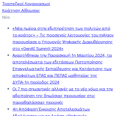
Τραπεζικοί Λογαριασμοί
Κράτηση Αίθουσας
Νέα
«Νέα ημέρα στην εξυπηρέτηση των πολιτών από
το κράτος» – Τις προσεχείς λειτουργίες του mAigov
παρουσίασε ο Υπουργός Ψηφιακής Διακυβέρνησης
στο «GenAI Summit 2024»
Αναρτήθηκαν την Παρασκευή 1η Μαρτίου 2024, τα
αποτελέσματα των εξετάσεων Πιστοποίησης
Επαγγελματικής Εκπαίδευσης και Κατάρτισης των
αποφοίτων ΕΠΑΣ και ΠΕΠΑΣ μαθητείας της
ΔΥΠΑ-1η περίοδος 2024
Οι 7 πιο σημαντικές αλλαγές με το νέο νόμο για την
αξιοποίηση της δημόσιας περιουσίας στις
παραθαλάσσιες περιοχές
4η Απόφαση Έγκρισης Αποτελεσμάτων
Αξιολόγησης για τη Δράση «Ψηφιακός