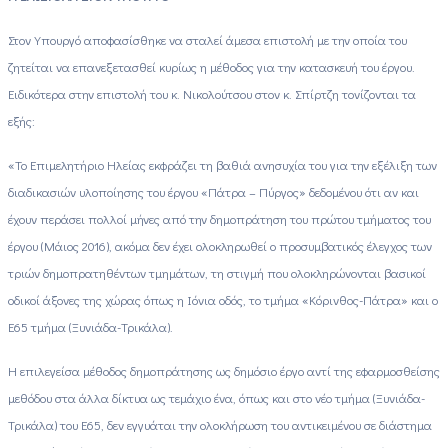
Στον Υπουργό αποφασίσθηκε να σταλεί άμεσα επιστολή με την οποία του
ζητείται να επανεξετασθεί κυρίως η μέθοδος για την κατασκευή του έργου.
Ειδικότερα στην επιστολή του κ. Νικολούτσου στον κ. Σπίρτζη τονίζονται τα
εξής:
«Το Επιμελητήριο Ηλείας εκφράζει τη βαθιά ανησυχία του για την εξέλιξη των
διαδικασιών υλοποίησης του έργου «Πάτρα – Πύργος» δεδομένου ότι αν και
έχουν περάσει πολλοί μήνες από την δημοπράτηση του πρώτου τμήματος του
έργου (Μάιος 2016), ακόμα δεν έχει ολοκληρωθεί ο προσυμβατικός έλεγχος των
τριών δημοπρατηθέντων τμημάτων, τη στιγμή που ολοκληρώνονται βασικοί
οδικοί άξονες της χώρας όπως η Ιόνια οδός, το τμήμα «Κόρινθος-Πάτρα» και ο
Ε65 τμήμα (Ξυνιάδα-Τρικάλα).
Η επιλεγείσα μέθοδος δημοπράτησης ως δημόσιο έργο αντί της εφαρμοσθείσης
μεθόδου στα άλλα δίκτυα ως τεμάχιο ένα, όπως και στο νέο τμήμα (Ξυνιάδα-
Τρικάλα) του Ε65, δεν εγγυάται την ολοκλήρωση του αντικειμένου σε διάστημα