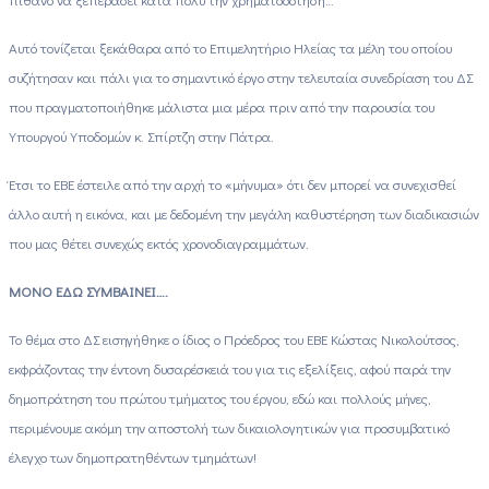
Αυτό τονίζεται ξεκάθαρα από το Επιμελητήριο Ηλείας τα μέλη του οποίου
συζήτησαν και πάλι για το σημαντικό έργο στην τελευταία συνεδρίαση του ΔΣ
που πραγματοποιήθηκε μάλιστα μια μέρα πριν από την παρουσία του
Υπουργού Υποδομών κ. Σπίρτζη στην Πάτρα.
Έτσι το ΕΒΕ έστειλε από την αρχή το «μήνυμα» ότι δεν μπορεί να συνεχισθεί
άλλο αυτή η εικόνα, και με δεδομένη την μεγάλη καθυστέρηση των διαδικασιών
που μας θέτει συνεχώς εκτός χρονοδιαγραμμάτων.
ΜΟΝΟ ΕΔΩ ΣΥΜΒΑΙΝΕΙ….
Το θέμα στο ΔΣ εισηγήθηκε ο ίδιος ο Πρόεδρος του ΕΒΕ Κώστας Νικολούτσος,
εκφράζοντας την έντονη δυσαρέσκειά του για τις εξελίξεις, αφού παρά την
δημοπράτηση του πρώτου τμήματος του έργου, εδώ και πολλούς μήνες,
περιμένουμε ακόμη την αποστολή των δικαιολογητικών για προσυμβατικό
έλεγχο των δημοπρατηθέντων τμημάτων!