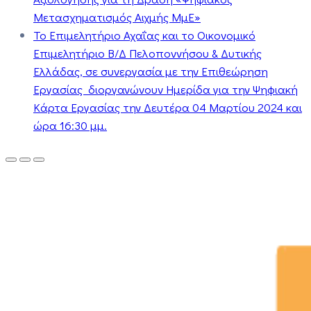
Μετασχηματισμός Αιχμής ΜμΕ»
Το Επιμελητήριο Αχαΐας και το Οικονομικό
Επιμελητήριο Β/Δ Πελοποννήσου & Δυτικής
Ελλάδας, σε συνεργασία με την Επιθεώρηση
Εργασίας διοργανώνουν Ημερίδα για την Ψηφιακή
Κάρτα Εργασίας την Δευτέρα 04 Μαρτίου 2024 και
ώρα 16:30 μμ.