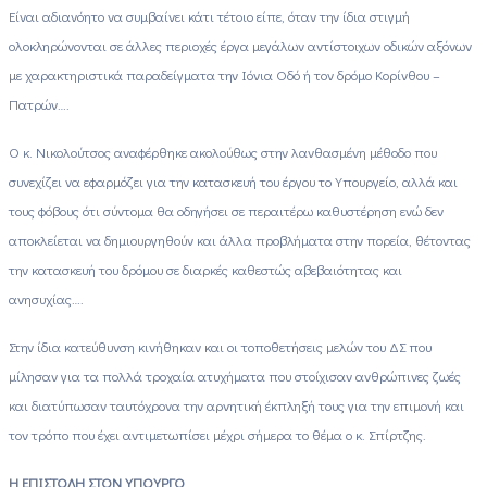
Είναι αδιανόητο να συμβαίνει κάτι τέτοιο είπε, όταν την ίδια στιγμή
ολοκληρώνονται σε άλλες περιοχές έργα μεγάλων αντίστοιχων οδικών αξόνων
με χαρακτηριστικά παραδείγματα την Ιόνια Οδό ή τον δρόμο Κορίνθου –
Πατρών….
Ο κ. Νικολούτσος αναφέρθηκε ακολούθως στην λανθασμένη μέθοδο που
συνεχίζει να εφαρμόζει για την κατασκευή του έργου το Υπουργείο, αλλά και
τους φόβους ότι σύντομα θα οδηγήσει σε περαιτέρω καθυστέρηση ενώ δεν
αποκλείεται να δημιουργηθούν και άλλα προβλήματα στην πορεία, θέτοντας
την κατασκευή του δρόμου σε διαρκές καθεστώς αβεβαιότητας και
ανησυχίας….
Στην ίδια κατεύθυνση κινήθηκαν και οι τοποθετήσεις μελών του ΔΣ που
μίλησαν για τα πολλά τροχαία ατυχήματα που στοίχισαν ανθρώπινες ζωές
και διατύπωσαν ταυτόχρονα την αρνητική έκπληξή τους για την επιμονή και
τον τρόπο που έχει αντιμετωπίσει μέχρι σήμερα το θέμα ο κ. Σπίρτζης.
Η ΕΠΙΣΤΟΛΗ ΣΤΟΝ ΥΠΟΥΡΓΟ