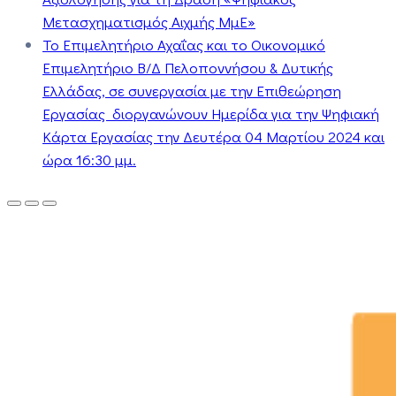
Μετασχηματισμός Αιχμής ΜμΕ»
Το Επιμελητήριο Αχαΐας και το Οικονομικό
Επιμελητήριο Β/Δ Πελοποννήσου & Δυτικής
Ελλάδας, σε συνεργασία με την Επιθεώρηση
Εργασίας διοργανώνουν Ημερίδα για την Ψηφιακή
Κάρτα Εργασίας την Δευτέρα 04 Μαρτίου 2024 και
ώρα 16:30 μμ.