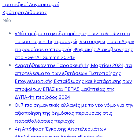
Τραπεζικοί Λογαριασμοί
Κράτηση Αίθουσας
Νέα
«Νέα ημέρα στην εξυπηρέτηση των πολιτών από
το κράτος» – Τις προσεχείς λειτουργίες του mAigov
παρουσίασε ο Υπουργός Ψηφιακής Διακυβέρνησης
στο «GenAI Summit 2024»
Αναρτήθηκαν την Παρασκευή 1η Μαρτίου 2024, τα
αποτελέσματα των εξετάσεων Πιστοποίησης
Επαγγελματικής Εκπαίδευσης και Κατάρτισης των
αποφοίτων ΕΠΑΣ και ΠΕΠΑΣ μαθητείας της
ΔΥΠΑ-1η περίοδος 2024
Οι 7 πιο σημαντικές αλλαγές με το νέο νόμο για την
αξιοποίηση της δημόσιας περιουσίας στις
παραθαλάσσιες περιοχές
4η Απόφαση Έγκρισης Αποτελεσμάτων
Αξιολόγησης για τη Δράση «Ψηφιακός