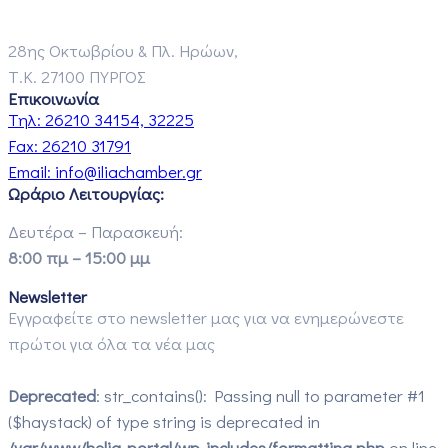
28ης Οκτωβρίου & Πλ. Ηρώων,
Τ.Κ. 27100 ΠΥΡΓΟΣ
Επικοινωνία
Τηλ:
26210 34154, 32225
Fax:
26210 31791
Email:
info@iliachamber.gr
Ωράριο Λειτουργίας:
Δευτέρα – Παρασκευή:
8:00 πμ – 15:00 μμ
Newsletter
Εγγραφείτε στο newsletter μας για να ενημερώνεστε
πρώτοι για όλα τα νέα μας
Deprecated
: str_contains(): Passing null to parameter #1
($haystack) of type string is deprecated in
/var/www/helia-portal/wp-includes/formatting.php
on line