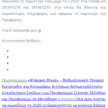
δηλώσουν τη συμμετοχή τους μέχρι 15-1-2020 στα τηλέφωνα
2613613276 και 2613613210, στα οποία θα δίδονται και
περισσότερες πληροφορίες που αφορούν το περίπτερο της
Περιφέρειας.
Πηγή: www.pde.gov.gr
Κοινοποίηση Άρθρου
Προηγούμενο
«Ψηφιακό Βήμα» – Βαθμολογικός Πίνακας
Κατάταξης και Απορρίψεις Αιτήσεων Χρηματοδότησης
Επενδυτικών Σχεδίων των Περιφερειών Στερεάς Ελλάδας
και Περιφερειών σε Μετάβαση
Επόμενο
Όλα όσα πρέπει
να γνωρίζουν το 2020 οι δανειολήπτες με κόκκινα δάνεια