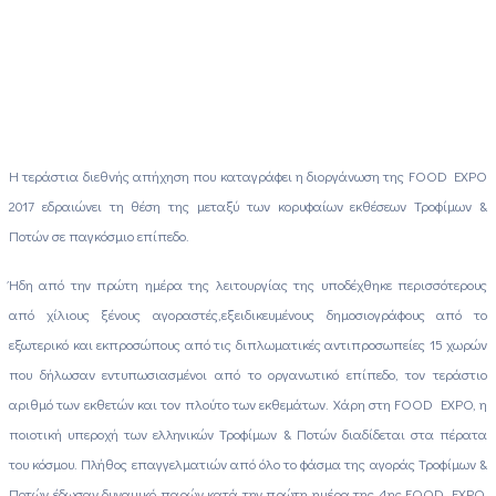
Η τεράστια διεθνής απήχηση που καταγράφει η διοργάνωση της FOOD EXPO
2017 εδραιώνει τη θέση της μεταξύ των κορυφαίων εκθέσεων Τροφίμων &
Ποτών σε παγκόσμιο επίπεδο.
Ήδη από την πρώτη ημέρα της λειτουργίας της υποδέχθηκε περισσότερους
από χίλιους ξένους αγοραστές,εξειδικευμένους δημοσιογράφους από το
εξωτερικό και εκπροσώπους από τις διπλωματικές αντιπροσωπείες 15 χωρών
που δήλωσαν εντυπωσιασμένοι από το οργανωτικό επίπεδο, τον τεράστιο
αριθμό των εκθετών και τον πλούτο των εκθεμάτων. Χάρη στη FOOD EXPO, η
ποιοτική υπεροχή των ελληνικών Τροφίμων & Ποτών διαδίδεται στα πέρατα
του κόσμου. Πλήθος επαγγελματιών από όλο το φάσμα της αγοράς Τροφίμων &
Ποτών έδωσαν δυναμικό παρών κατά την πρώτη ημέρα της 4ης FOOD EXPO.