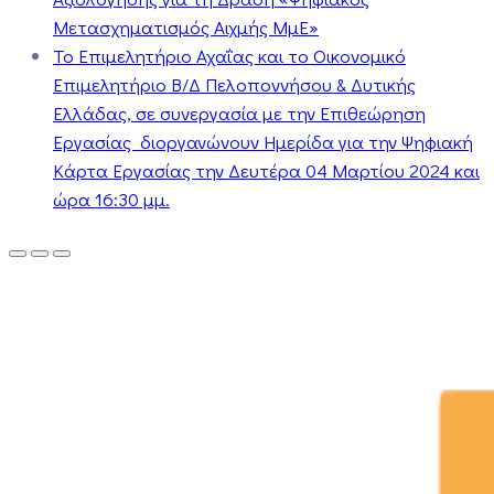
Μετασχηματισμός Αιχμής ΜμΕ»
Το Επιμελητήριο Αχαΐας και το Οικονομικό
Επιμελητήριο Β/Δ Πελοποννήσου & Δυτικής
Ελλάδας, σε συνεργασία με την Επιθεώρηση
Εργασίας διοργανώνουν Ημερίδα για την Ψηφιακή
Κάρτα Εργασίας την Δευτέρα 04 Μαρτίου 2024 και
ώρα 16:30 μμ.