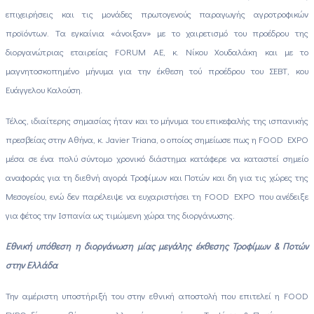
επιχειρήσεις και τις μονάδες πρωτογενούς παραγωγής αγροτροφικών
προϊόντων. Tα εγκαίνια «άνοιξαν» με το χαιρετισμό του προέδρου της
διοργανώτριας εταιρείας FORUM AE, κ. Νίκου Χουδαλάκη και με το
μαγνητοσκοπημένο μήνυμα για την έκθεση τού προέδρου του ΣΕΒΤ, κου
Ευάγγελου Καλούση.
Τέλος, ιδιαίτερης σημασίας ήταν και το μήνυμα του επικεφαλής της ισπανικής
πρεσβείας στην Αθήνα, κ. Javier Triana, ο οποίος σημείωσε πως η FOOD EXPO
μέσα σε ένα πολύ σύντομο χρονικό διάστημα κατάφερε να καταστεί σημείο
αναφοράς για τη διεθνή αγορά Τροφίμων και Ποτών και δη για τις χώρες της
Μεσογείου, ενώ δεν παρέλειψε να ευχαριστήσει τη FOOD EXPO που ανέδειξε
για φέτος την Ισπανία ως τιμώμενη χώρα της διοργάνωσης.
Εθνική υπόθεση η διοργάνωση μίας μεγάλης έκθεσης Τροφίμων & Ποτών
στην Ελλάδα
Την αμέριστη υποστήριξή του στην εθνική αποστολή που επιτελεί η FOOD