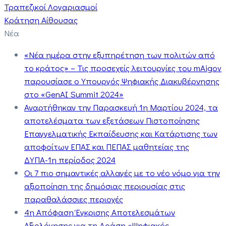
Τραπεζικοί Λογαριασμοί
Κράτηση Αίθουσας
Νέα
«Νέα ημέρα στην εξυπηρέτηση των πολιτών από
το κράτος» – Τις προσεχείς λειτουργίες του mAigov
παρουσίασε ο Υπουργός Ψηφιακής Διακυβέρνησης
στο «GenAI Summit 2024»
Αναρτήθηκαν την Παρασκευή 1η Μαρτίου 2024, τα
αποτελέσματα των εξετάσεων Πιστοποίησης
Επαγγελματικής Εκπαίδευσης και Κατάρτισης των
αποφοίτων ΕΠΑΣ και ΠΕΠΑΣ μαθητείας της
ΔΥΠΑ-1η περίοδος 2024
Οι 7 πιο σημαντικές αλλαγές με το νέο νόμο για την
αξιοποίηση της δημόσιας περιουσίας στις
παραθαλάσσιες περιοχές
4η Απόφαση Έγκρισης Αποτελεσμάτων
Αξιολόγησης για τη Δράση «Ψηφιακός