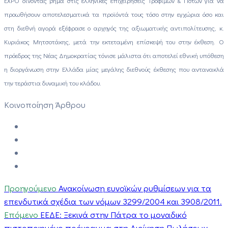
EXPO δίνοντας βήμα στις ελληνικές επιχειρήσεις Τροφίμων & Ποτών για να
προωθήσουν αποτελεσματικά τα προϊόντά τους τόσο στην εγχώρια όσο και
στη διεθνή αγορά εξέφρασε ο αρχηγός της αξιωματικής αντιπολίτευσης, κ.
Κυριάκος Μητσοτάκης, μετά την εκτεταμένη επίσκεψή του στην έκθεση. Ο
πρόεδρος της Νέας Δημοκρατίας τόνισε μάλιστα ότι αποτελεί εθνική υπόθεση
η διοργάνωση στην Ελλάδα μίας μεγάλης διεθνούς έκθεσης που αντανακλά
την τεράστια δυναμική του κλάδου.
Κοινοποίηση Άρθρου
Προηγούμενο
Ανακοίνωση ευνοϊκών ρυθμίσεων για τα
επενδυτικά σχέδια των νόμων 3299/2004 και 3908/2011.
Επόμενο
ΕΕΔΕ: Ξεκινά στην Πάτρα το μοναδικό
πιστοποιημένο πρόγραμμα στη Διοίκηση Πωλήσεων