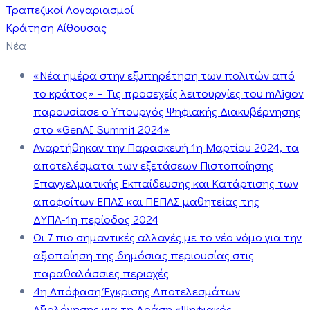
Τραπεζικοί Λογαριασμοί
Κράτηση Αίθουσας
Νέα
«Νέα ημέρα στην εξυπηρέτηση των πολιτών από
το κράτος» – Τις προσεχείς λειτουργίες του mAigov
παρουσίασε ο Υπουργός Ψηφιακής Διακυβέρνησης
στο «GenAI Summit 2024»
Αναρτήθηκαν την Παρασκευή 1η Μαρτίου 2024, τα
αποτελέσματα των εξετάσεων Πιστοποίησης
Επαγγελματικής Εκπαίδευσης και Κατάρτισης των
αποφοίτων ΕΠΑΣ και ΠΕΠΑΣ μαθητείας της
ΔΥΠΑ-1η περίοδος 2024
Οι 7 πιο σημαντικές αλλαγές με το νέο νόμο για την
αξιοποίηση της δημόσιας περιουσίας στις
παραθαλάσσιες περιοχές
4η Απόφαση Έγκρισης Αποτελεσμάτων
Αξιολόγησης για τη Δράση «Ψηφιακός