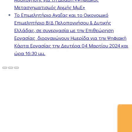
Μετασχηματισμός Αιχμής ΜμΕ»
Το Επιμελητήριο Αχαΐας και το Οικονομικό
Επιμελητήριο Β/Δ Πελοποννήσου & Δυτικής
Ελλάδας, σε συνεργασία με την Επιθεώρηση
Εργασίας διοργανώνουν Ημερίδα για την Ψηφιακή
Κάρτα Εργασίας την Δευτέρα 04 Μαρτίου 2024 και
ώρα 16:30 μμ.