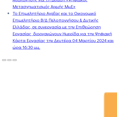
Μετασχηματισμός Αιχμής ΜμΕ»
Το Επιμελητήριο Αχαΐας και το Οικονομικό
Επιμελητήριο Β/Δ Πελοποννήσου & Δυτικής
Ελλάδας, σε συνεργασία με την Επιθεώρηση
Εργασίας διοργανώνουν Ημερίδα για την Ψηφιακή
Κάρτα Εργασίας την Δευτέρα 04 Μαρτίου 2024 και
ώρα 16:30 μμ.