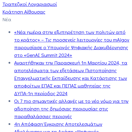
Τραπεζικοί Λογαριασμοί
Κράτηση Αίθουσας
Νέα
«Νέα ημέρα στην εξυπηρέτηση των πολιτών από
το κράτος» – Τις προσεχείς λειτουργίες του mAigov
παρουσίασε ο Υπουργός Ψηφιακής Διακυβέρνησης
στο «GenAI Summit 2024»
Αναρτήθηκαν την Παρασκευή 1η Μαρτίου 2024, τα
αποτελέσματα των εξετάσεων Πιστοποίησης
Επαγγελματικής Εκπαίδευσης και Κατάρτισης των
αποφοίτων ΕΠΑΣ και ΠΕΠΑΣ μαθητείας της
ΔΥΠΑ-1η περίοδος 2024
Οι 7 πιο σημαντικές αλλαγές με το νέο νόμο για την
αξιοποίηση της δημόσιας περιουσίας στις
παραθαλάσσιες περιοχές
4η Απόφαση Έγκρισης Αποτελεσμάτων
Αξιολόγησης για τη Δράση «Ψηφιακός