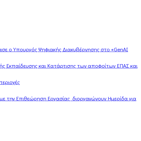
ίασε ο Υπουργός Ψηφιακής Διακυβέρνησης στο «GenAI
ής Εκπαίδευσης και Κατάρτισης των αποφοίτων ΕΠΑΣ και
περιοχές
α με την Επιθεώρηση Εργασίας διοργανώνουν Ημερίδα για