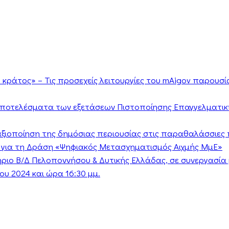
κράτος» – Τις προσεχείς λειτουργίες του mAigov παρουσ
αποτελέσματα των εξετάσεων Πιστοποίησης Επαγγελματικ
ν αξιοποίηση της δημόσιας περιουσίας στις παραθαλάσσιες 
 για τη Δράση «Ψηφιακός Μετασχηματισμός Αιχμής ΜμΕ»
τήριο Β/Δ Πελοποννήσου & Δυτικής Ελλάδας, σε συνεργασί
υ 2024 και ώρα 16:30 μμ.