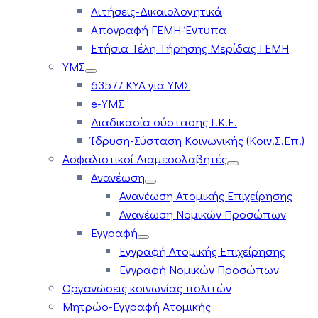
Αιτήσεις-Δικαιολογητικά
Απογραφή ΓΕΜΗ-Έντυπα
Ετήσια Τέλη Τήρησης Μερίδας ΓΕΜΗ
ΥΜΣ
63577 ΚΥΑ για ΥΜΣ
e-ΥΜΣ
Διαδικασία σύστασης Ι.Κ.Ε.
Ίδρυση-Σύσταση Κοινωνικής (Κοιν.Σ.Επ.)
Ασφαλιστικοί Διαμεσολαβητές
Ανανέωση
Ανανέωση Ατομικής Επιχείρησης
Ανανέωση Νομικών Προσώπων
Εγγραφή
Εγγραφή Ατομικής Επιχείρησης
Εγγραφή Νομικών Προσώπων
Οργανώσεις κοινωνίας πολιτών
Μητρώο-Εγγραφή Ατομικής