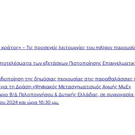
κράτος» – Τις προσεχείς λειτουργίες του mAigov παρουσ
αποτελέσματα των εξετάσεων Πιστοποίησης Επαγγελματικ
ν αξιοποίηση της δημόσιας περιουσίας στις παραθαλάσσιες 
 για τη Δράση «Ψηφιακός Μετασχηματισμός Αιχμής ΜμΕ»
τήριο Β/Δ Πελοποννήσου & Δυτικής Ελλάδας, σε συνεργασί
υ 2024 και ώρα 16:30 μμ.