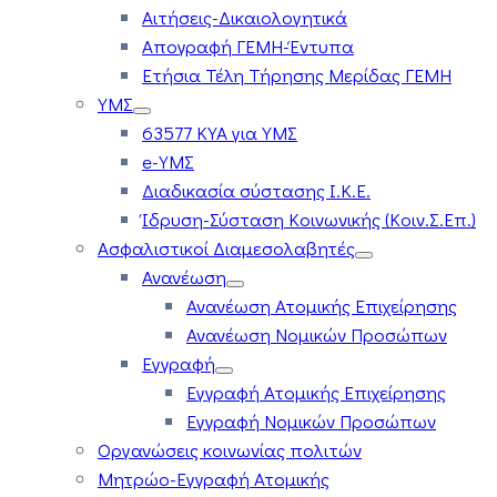
Αιτήσεις-Δικαιολογητικά
Απογραφή ΓΕΜΗ-Έντυπα
Ετήσια Τέλη Τήρησης Μερίδας ΓΕΜΗ
ΥΜΣ
63577 ΚΥΑ για ΥΜΣ
e-ΥΜΣ
Διαδικασία σύστασης Ι.Κ.Ε.
Ίδρυση-Σύσταση Κοινωνικής (Κοιν.Σ.Επ.)
Ασφαλιστικοί Διαμεσολαβητές
Ανανέωση
Ανανέωση Ατομικής Επιχείρησης
Ανανέωση Νομικών Προσώπων
Εγγραφή
Εγγραφή Ατομικής Επιχείρησης
Εγγραφή Νομικών Προσώπων
Οργανώσεις κοινωνίας πολιτών
Μητρώο-Εγγραφή Ατομικής