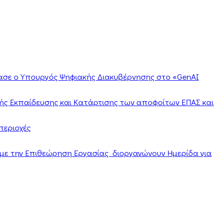
ίασε ο Υπουργός Ψηφιακής Διακυβέρνησης στο «GenAI
ής Εκπαίδευσης και Κατάρτισης των αποφοίτων ΕΠΑΣ και
περιοχές
α με την Επιθεώρηση Εργασίας διοργανώνουν Ημερίδα για