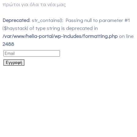
πρώτοι για όλα τα νέα μας
Deprecated
: str_contains(): Passing null to parameter #1
($haystack) of type string is deprecated in
/var/www/helia-portal/wp-includes/formatting.php
on line
2488