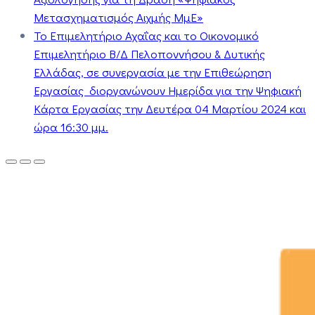
Μετασχηματισμός Αιχμής ΜμΕ»
Το Επιμελητήριο Αχαΐας και το Οικονομικό
Επιμελητήριο Β/Δ Πελοποννήσου & Δυτικής
Ελλάδας, σε συνεργασία με την Επιθεώρηση
Εργασίας διοργανώνουν Ημερίδα για την Ψηφιακή
Κάρτα Εργασίας την Δευτέρα 04 Μαρτίου 2024 και
ώρα 16:30 μμ.