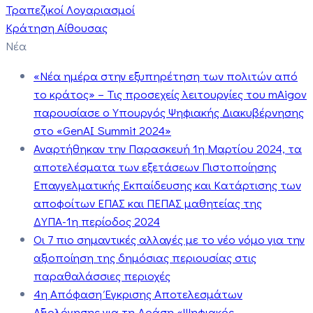
Τραπεζικοί Λογαριασμοί
Κράτηση Αίθουσας
Νέα
«Νέα ημέρα στην εξυπηρέτηση των πολιτών από
το κράτος» – Τις προσεχείς λειτουργίες του mAigov
παρουσίασε ο Υπουργός Ψηφιακής Διακυβέρνησης
στο «GenAI Summit 2024»
Αναρτήθηκαν την Παρασκευή 1η Μαρτίου 2024, τα
αποτελέσματα των εξετάσεων Πιστοποίησης
Επαγγελματικής Εκπαίδευσης και Κατάρτισης των
αποφοίτων ΕΠΑΣ και ΠΕΠΑΣ μαθητείας της
ΔΥΠΑ-1η περίοδος 2024
Οι 7 πιο σημαντικές αλλαγές με το νέο νόμο για την
αξιοποίηση της δημόσιας περιουσίας στις
παραθαλάσσιες περιοχές
4η Απόφαση Έγκρισης Αποτελεσμάτων
Αξιολόγησης για τη Δράση «Ψηφιακός