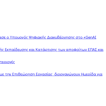
ίασε ο Υπουργός Ψηφιακής Διακυβέρνησης στο «GenAI
ής Εκπαίδευσης και Κατάρτισης των αποφοίτων ΕΠΑΣ και
περιοχές
α με την Επιθεώρηση Εργασίας διοργανώνουν Ημερίδα για