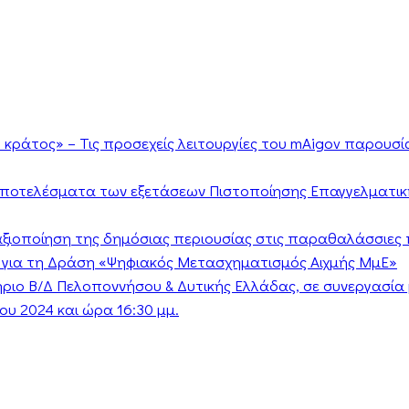
κράτος» – Τις προσεχείς λειτουργίες του mAigov παρουσ
αποτελέσματα των εξετάσεων Πιστοποίησης Επαγγελματικ
ν αξιοποίηση της δημόσιας περιουσίας στις παραθαλάσσιες 
 για τη Δράση «Ψηφιακός Μετασχηματισμός Αιχμής ΜμΕ»
τήριο Β/Δ Πελοποννήσου & Δυτικής Ελλάδας, σε συνεργασί
υ 2024 και ώρα 16:30 μμ.