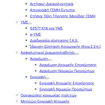
Αιτήσεις-Δικαιολογητικά
Απογραφή ΓΕΜΗ-Έντυπα
Ετήσια Τέλη Τήρησης Μερίδας ΓΕΜΗ
ΥΜΣ
63577 ΚΥΑ για ΥΜΣ
e-ΥΜΣ
Διαδικασία σύστασης Ι.Κ.Ε.
Ίδρυση-Σύσταση Κοινωνικής (Κοιν.Σ.Επ.)
Ασφαλιστικοί Διαμεσολαβητές
Ανανέωση
Ανανέωση Ατομικής Επιχείρησης
Ανανέωση Νομικών Προσώπων
Εγγραφή
Εγγραφή Ατομικής Επιχείρησης
Εγγραφή Νομικών Προσώπων
Οργανώσεις κοινωνίας πολιτών
Μητρώο-Εγγραφή Ατομικής