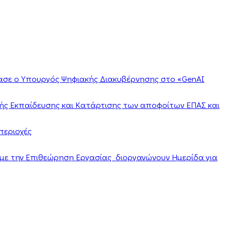
ίασε ο Υπουργός Ψηφιακής Διακυβέρνησης στο «GenAI
ής Εκπαίδευσης και Κατάρτισης των αποφοίτων ΕΠΑΣ και
περιοχές
α με την Επιθεώρηση Εργασίας διοργανώνουν Ημερίδα για