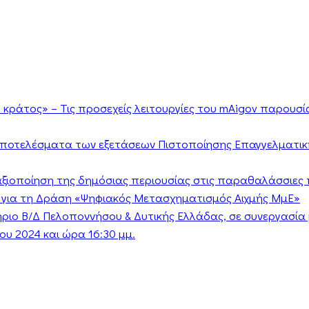
κράτος» – Τις προσεχείς λειτουργίες του mAigov παρουσ
αποτελέσματα των εξετάσεων Πιστοποίησης Επαγγελματικ
ν αξιοποίηση της δημόσιας περιουσίας στις παραθαλάσσιες 
 για τη Δράση «Ψηφιακός Μετασχηματισμός Αιχμής ΜμΕ»
τήριο Β/Δ Πελοποννήσου & Δυτικής Ελλάδας, σε συνεργασί
υ 2024 και ώρα 16:30 μμ.