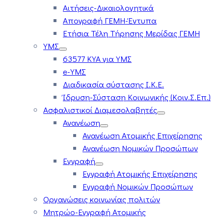
Αιτήσεις-Δικαιολογητικά
Απογραφή ΓΕΜΗ-Έντυπα
Ετήσια Τέλη Τήρησης Μερίδας ΓΕΜΗ
ΥΜΣ
63577 ΚΥΑ για ΥΜΣ
e-ΥΜΣ
Διαδικασία σύστασης Ι.Κ.Ε.
Ίδρυση-Σύσταση Κοινωνικής (Κοιν.Σ.Επ.)
Ασφαλιστικοί Διαμεσολαβητές
Ανανέωση
Ανανέωση Ατομικής Επιχείρησης
Ανανέωση Νομικών Προσώπων
Εγγραφή
Εγγραφή Ατομικής Επιχείρησης
Εγγραφή Νομικών Προσώπων
Οργανώσεις κοινωνίας πολιτών
Μητρώο-Εγγραφή Ατομικής