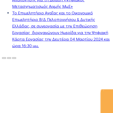
Μετασχηματισμός Αιχμής ΜμΕ»
Το Επιμελητήριο Αχαΐας και το Οικονομικό
Επιμελητήριο Β/Δ Πελοποννήσου & Δυτικής
Ελλάδας, σε συνεργασία με την Επιθεώρηση
Εργασίας διοργανώνουν Ημερίδα για την Ψηφιακή
Κάρτα Εργασίας την Δευτέρα 04 Μαρτίου 2024 και
ώρα 16:30 μμ.