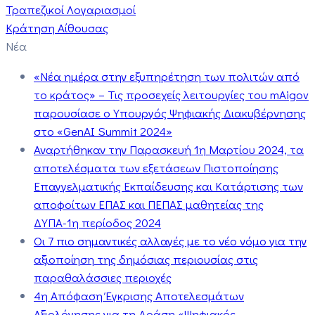
Τραπεζικοί Λογαριασμοί
Κράτηση Αίθουσας
Νέα
«Νέα ημέρα στην εξυπηρέτηση των πολιτών από
το κράτος» – Τις προσεχείς λειτουργίες του mAigov
παρουσίασε ο Υπουργός Ψηφιακής Διακυβέρνησης
στο «GenAI Summit 2024»
Αναρτήθηκαν την Παρασκευή 1η Μαρτίου 2024, τα
αποτελέσματα των εξετάσεων Πιστοποίησης
Επαγγελματικής Εκπαίδευσης και Κατάρτισης των
αποφοίτων ΕΠΑΣ και ΠΕΠΑΣ μαθητείας της
ΔΥΠΑ-1η περίοδος 2024
Οι 7 πιο σημαντικές αλλαγές με το νέο νόμο για την
αξιοποίηση της δημόσιας περιουσίας στις
παραθαλάσσιες περιοχές
4η Απόφαση Έγκρισης Αποτελεσμάτων
Αξιολόγησης για τη Δράση «Ψηφιακός