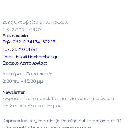
28ης Οκτωβρίου & Πλ. Ηρώων,
Τ.Κ. 27100 ΠΥΡΓΟΣ
Επικοινωνία
Τηλ:
26210 34154, 32225
Fax:
26210 31791
Email:
info@iliachamber.gr
Ωράριο Λειτουργίας:
Δευτέρα – Παρασκευή:
8:00 πμ – 15:00 μμ
Newsletter
Εγγραφείτε στο newsletter μας για να ενημερώνεστε
πρώτοι για όλα τα νέα μας
Deprecated
: str_contains(): Passing null to parameter #1
($haystack) of type string is deprecated in