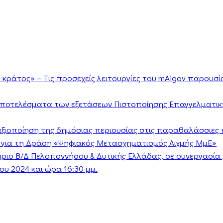
κράτος» – Τις προσεχείς λειτουργίες του mAigov παρουσ
αποτελέσματα των εξετάσεων Πιστοποίησης Επαγγελματικ
ν αξιοποίηση της δημόσιας περιουσίας στις παραθαλάσσιες 
 για τη Δράση «Ψηφιακός Μετασχηματισμός Αιχμής ΜμΕ»
τήριο Β/Δ Πελοποννήσου & Δυτικής Ελλάδας, σε συνεργασί
υ 2024 και ώρα 16:30 μμ.