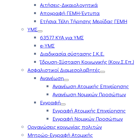
Αιτήσεις-Δικαιολογητικά
Απογραφή ΓΕΜΗ-Έντυπα
Ετήσια Τέλη Τήρησης Μερίδας ΓΕΜΗ
ΥΜΣ
63577 ΚΥΑ για ΥΜΣ
e-ΥΜΣ
Διαδικασία σύστασης Ι.Κ.Ε.
Ίδρυση-Σύσταση Κοινωνικής (Κοιν.Σ.Επ.)
Ασφαλιστικοί Διαμεσολαβητές
Ανανέωση
Ανανέωση Ατομικής Επιχείρησης
Ανανέωση Νομικών Προσώπων
Εγγραφή
Εγγραφή Ατομικής Επιχείρησης
Εγγραφή Νομικών Προσώπων
Οργανώσεις κοινωνίας πολιτών
Μητρώο-Εγγραφή Ατομικής