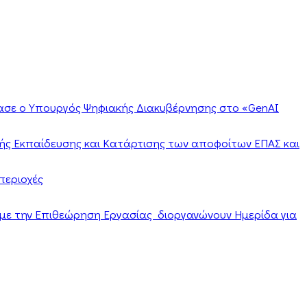
ίασε ο Υπουργός Ψηφιακής Διακυβέρνησης στο «GenAI
ής Εκπαίδευσης και Κατάρτισης των αποφοίτων ΕΠΑΣ και
περιοχές
α με την Επιθεώρηση Εργασίας διοργανώνουν Ημερίδα για