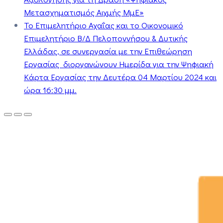
Μετασχηματισμός Αιχμής ΜμΕ»
Το Επιμελητήριο Αχαΐας και το Οικονομικό
Επιμελητήριο Β/Δ Πελοποννήσου & Δυτικής
Ελλάδας, σε συνεργασία με την Επιθεώρηση
Εργασίας διοργανώνουν Ημερίδα για την Ψηφιακή
Κάρτα Εργασίας την Δευτέρα 04 Μαρτίου 2024 και
ώρα 16:30 μμ.