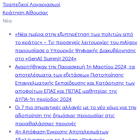
Τραπεζικοί Λογαριασμοί
Κράτηση Αίθουσας
Νέα
«Νέα ημέρα στην εξυπηρέτηση των πολιτών από
το κράτος» – Τις προσεχείς λειτουργίες του mAigov
παρουσίασε ο Υπουργός Ψηφιακής Διακυβέρνησης
στο «GenAI Summit 2024»
Αναρτήθηκαν την Παρασκευή 1η Μαρτίου 2024, τα
αποτελέσματα των εξετάσεων Πιστοποίησης
Επαγγελματικής Εκπαίδευσης και Κατάρτισης των
αποφοίτων ΕΠΑΣ και ΠΕΠΑΣ μαθητείας της
ΔΥΠΑ-1η περίοδος 2024
Οι 7 πιο σημαντικές αλλαγές με το νέο νόμο για την
αξιοποίηση της δημόσιας περιουσίας στις
παραθαλάσσιες περιοχές
4η Απόφαση Έγκρισης Αποτελεσμάτων
Αξιολόγησης για τη Δράση «Ψηφιακός