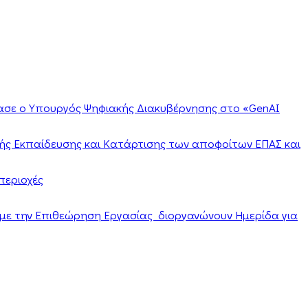
ίασε ο Υπουργός Ψηφιακής Διακυβέρνησης στο «GenAI
ής Εκπαίδευσης και Κατάρτισης των αποφοίτων ΕΠΑΣ και
περιοχές
α με την Επιθεώρηση Εργασίας διοργανώνουν Ημερίδα για