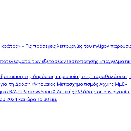
κράτος» – Τις προσεχείς λειτουργίες του mAigov παρουσ
αποτελέσματα των εξετάσεων Πιστοποίησης Επαγγελματικ
ν αξιοποίηση της δημόσιας περιουσίας στις παραθαλάσσιες 
 για τη Δράση «Ψηφιακός Μετασχηματισμός Αιχμής ΜμΕ»
τήριο Β/Δ Πελοποννήσου & Δυτικής Ελλάδας, σε συνεργασί
υ 2024 και ώρα 16:30 μμ.