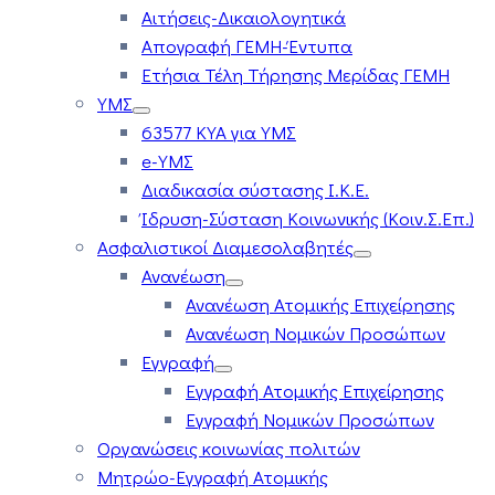
Αιτήσεις-Δικαιολογητικά
Απογραφή ΓΕΜΗ-Έντυπα
Ετήσια Τέλη Τήρησης Μερίδας ΓΕΜΗ
ΥΜΣ
63577 ΚΥΑ για ΥΜΣ
e-ΥΜΣ
Διαδικασία σύστασης Ι.Κ.Ε.
Ίδρυση-Σύσταση Κοινωνικής (Κοιν.Σ.Επ.)
Ασφαλιστικοί Διαμεσολαβητές
Ανανέωση
Ανανέωση Ατομικής Επιχείρησης
Ανανέωση Νομικών Προσώπων
Εγγραφή
Εγγραφή Ατομικής Επιχείρησης
Εγγραφή Νομικών Προσώπων
Οργανώσεις κοινωνίας πολιτών
Μητρώο-Εγγραφή Ατομικής