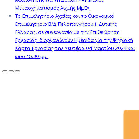
Μετασχηματισμός Αιχμής ΜμΕ»
Το Επιμελητήριο Αχαΐας και το Οικονομικό
Επιμελητήριο Β/Δ Πελοποννήσου & Δυτικής
Ελλάδας, σε συνεργασία με την Επιθεώρηση
Εργασίας διοργανώνουν Ημερίδα για την Ψηφιακή
Κάρτα Εργασίας την Δευτέρα 04 Μαρτίου 2024 και
ώρα 16:30 μμ.