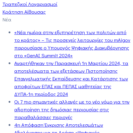
Τραπεζικοί Λογαριασμοί
Κράτηση Αίθουσας
Νέα
«Νέα ημέρα στην εξυπηρέτηση των πολιτών από
το κράτος» – Τις προσεχείς λειτουργίες του mAigov
παρουσίασε ο Υπουργός Ψηφιακής Διακυβέρνησης
στο «GenAI Summit 2024»
Αναρτήθηκαν την Παρασκευή 1η Μαρτίου 2024, τα
αποτελέσματα των εξετάσεων Πιστοποίησης
Επαγγελματικής Εκπαίδευσης και Κατάρτισης των
αποφοίτων ΕΠΑΣ και ΠΕΠΑΣ μαθητείας της
ΔΥΠΑ-1η περίοδος 2024
Οι 7 πιο σημαντικές αλλαγές με το νέο νόμο για την
αξιοποίηση της δημόσιας περιουσίας στις
παραθαλάσσιες περιοχές
4η Απόφαση Έγκρισης Αποτελεσμάτων
Αξιολόγησης για τη Δράση «Ψηφιακός