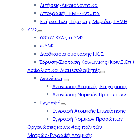
Αιτήσεις-Δικαιολογητικά
Απογραφή ΓΕΜΗ-Έντυπα
Ετήσια Τέλη Τήρησης Μερίδας ΓΕΜΗ
ΥΜΣ
63577 ΚΥΑ για ΥΜΣ
e-ΥΜΣ
Διαδικασία σύστασης Ι.Κ.Ε.
Ίδρυση-Σύσταση Κοινωνικής (Κοιν.Σ.Επ.)
Ασφαλιστικοί Διαμεσολαβητές
Ανανέωση
Ανανέωση Ατομικής Επιχείρησης
Ανανέωση Νομικών Προσώπων
Εγγραφή
Εγγραφή Ατομικής Επιχείρησης
Εγγραφή Νομικών Προσώπων
Οργανώσεις κοινωνίας πολιτών
Μητρώο-Εγγραφή Ατομικής