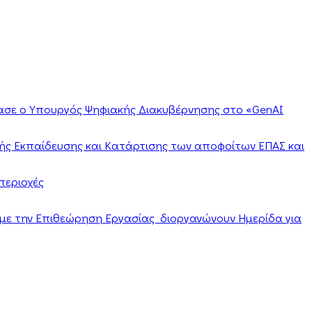
ίασε ο Υπουργός Ψηφιακής Διακυβέρνησης στο «GenAI
ής Εκπαίδευσης και Κατάρτισης των αποφοίτων ΕΠΑΣ και
περιοχές
α με την Επιθεώρηση Εργασίας διοργανώνουν Ημερίδα για