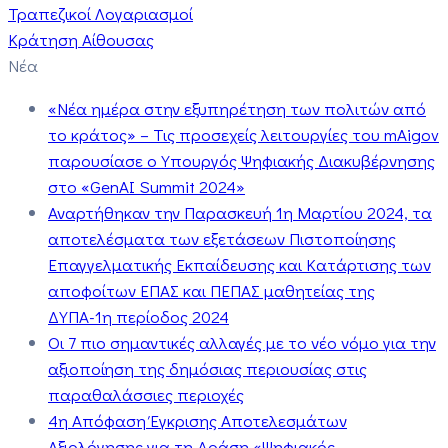
Τραπεζικοί Λογαριασμοί
Κράτηση Αίθουσας
Νέα
«Νέα ημέρα στην εξυπηρέτηση των πολιτών από
το κράτος» – Τις προσεχείς λειτουργίες του mAigov
παρουσίασε ο Υπουργός Ψηφιακής Διακυβέρνησης
στο «GenAI Summit 2024»
Αναρτήθηκαν την Παρασκευή 1η Μαρτίου 2024, τα
αποτελέσματα των εξετάσεων Πιστοποίησης
Επαγγελματικής Εκπαίδευσης και Κατάρτισης των
αποφοίτων ΕΠΑΣ και ΠΕΠΑΣ μαθητείας της
ΔΥΠΑ-1η περίοδος 2024
Οι 7 πιο σημαντικές αλλαγές με το νέο νόμο για την
αξιοποίηση της δημόσιας περιουσίας στις
παραθαλάσσιες περιοχές
4η Απόφαση Έγκρισης Αποτελεσμάτων
Αξιολόγησης για τη Δράση «Ψηφιακός