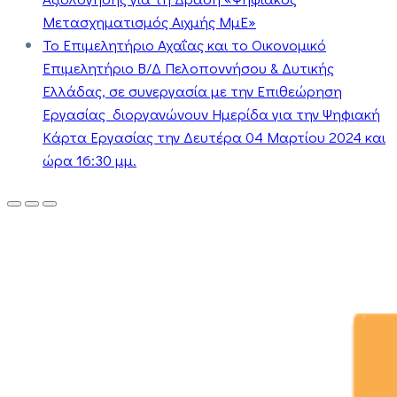
Μετασχηματισμός Αιχμής ΜμΕ»
Το Επιμελητήριο Αχαΐας και το Οικονομικό
Επιμελητήριο Β/Δ Πελοποννήσου & Δυτικής
Ελλάδας, σε συνεργασία με την Επιθεώρηση
Εργασίας διοργανώνουν Ημερίδα για την Ψηφιακή
Κάρτα Εργασίας την Δευτέρα 04 Μαρτίου 2024 και
ώρα 16:30 μμ.