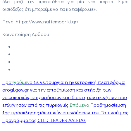
όλοι μαζί την προσπάθεια για μία νέα πορεία. Είμαι
αισιόδοξος ότι μπορούμε να τα καταφέρουμε».
Πηγή: https://www.naftemporiki.gr/
Κοινοποίηση Άρθρου
Προηγούμενο
Σε λειτουργία η ηλεκτρονική πλατφόρμα
arogi.gov.gr για την αποζημίωση και στήριξη των
νοικοκυριών, επιχειρήσεων και ιδιοκτητών ακινήτων που
επλήγησαν από τις πυρκαγιές
Επόμενο
Προδημοσίευση
1ης πρόσκλησης ιδιωτικών επενδύσεων του Τοπικού μας
Προγράμματος CLLD LEADER ΑΛΙΕΙΑΣ