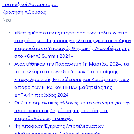
Τραπεζικοί Λογαριασμοί
Κράτηση Αίθουσας
Νέα
«Νέα ημέρα στην εξυπηρέτηση των πολιτών από
το κράτος» – Τις προσεχείς λειτουργίες του mAigov
παρουσίασε ο Υπουργός Ψηφιακής Διακυβέρνησης
στο «GenAI Summit 2024»
Αναρτήθηκαν την Παρασκευή 1η Μαρτίου 2024, τα
αποτελέσματα των εξετάσεων Πιστοποίησης
Επαγγελματικής Εκπαίδευσης και Κατάρτισης των
αποφοίτων ΕΠΑΣ και ΠΕΠΑΣ μαθητείας της
ΔΥΠΑ-1η περίοδος 2024
Οι 7 πιο σημαντικές αλλαγές με το νέο νόμο για την
αξιοποίηση της δημόσιας περιουσίας στις
παραθαλάσσιες περιοχές
4η Απόφαση Έγκρισης Αποτελεσμάτων
Αξιολόγησης για τη Δράση «Ψηφιακός