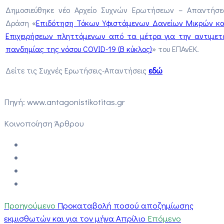
Δημοσιεύθηκε νέο Αρχείο Συχνών Ερωτήσεων – Απαντήσε
Δράση «
Επιδότηση Τόκων Υφιστάμενων Δανείων Μικρών κ
Επιχειρήσεων πληττόμενων από τα μέτρα για την αντιμε
πανδημίας της νόσου COVID-19 (Β κύκλος)
» του ΕΠΑνΕΚ.
Δείτε τις Συχνές Ερωτήσεις-Απαντήσεις
εδώ
Πηγή: www.antagonistikotitas.gr
Κοινοποίηση Άρθρου
Προηγούμενο
Προκαταβολή ποσού αποζημίωσης
εκμισθωτών και για τον μήνα Απρίλιο
Επόμενο