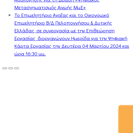
Μετασχηματισμός Αιχμής ΜμΕ»
Το Επιμελητήριο Αχαΐας και το Οικονομικό
Επιμελητήριο Β/Δ Πελοποννήσου & Δυτικής
Ελλάδας, σε συνεργασία με την Επιθεώρηση
Εργασίας διοργανώνουν Ημερίδα για την Ψηφιακή
Κάρτα Εργασίας την Δευτέρα 04 Μαρτίου 2024 και
ώρα 16:30 μμ.