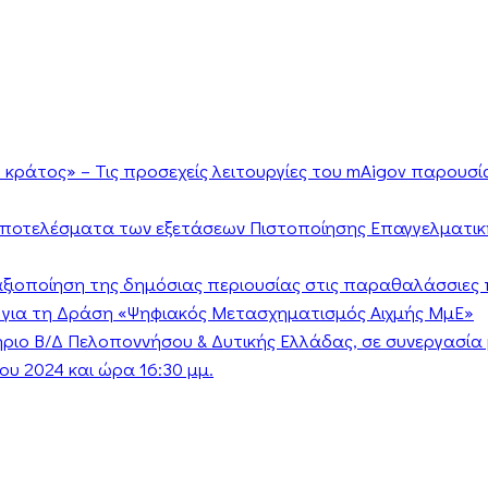
κράτος» – Τις προσεχείς λειτουργίες του mAigov παρουσ
αποτελέσματα των εξετάσεων Πιστοποίησης Επαγγελματικ
ν αξιοποίηση της δημόσιας περιουσίας στις παραθαλάσσιες 
 για τη Δράση «Ψηφιακός Μετασχηματισμός Αιχμής ΜμΕ»
τήριο Β/Δ Πελοποννήσου & Δυτικής Ελλάδας, σε συνεργασί
υ 2024 και ώρα 16:30 μμ.