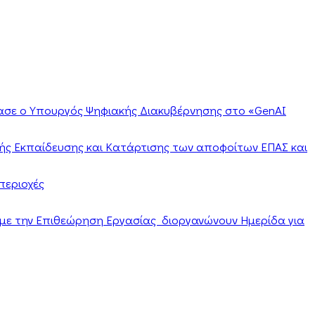
ίασε ο Υπουργός Ψηφιακής Διακυβέρνησης στο «GenAI
ής Εκπαίδευσης και Κατάρτισης των αποφοίτων ΕΠΑΣ και
περιοχές
α με την Επιθεώρηση Εργασίας διοργανώνουν Ημερίδα για