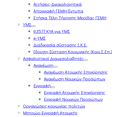
Αιτήσεις-Δικαιολογητικά
Απογραφή ΓΕΜΗ-Έντυπα
Ετήσια Τέλη Τήρησης Μερίδας ΓΕΜΗ
ΥΜΣ
63577 ΚΥΑ για ΥΜΣ
e-ΥΜΣ
Διαδικασία σύστασης Ι.Κ.Ε.
Ίδρυση-Σύσταση Κοινωνικής (Κοιν.Σ.Επ.)
Ασφαλιστικοί Διαμεσολαβητές
Ανανέωση
Ανανέωση Ατομικής Επιχείρησης
Ανανέωση Νομικών Προσώπων
Εγγραφή
Εγγραφή Ατομικής Επιχείρησης
Εγγραφή Νομικών Προσώπων
Οργανώσεις κοινωνίας πολιτών
Μητρώο-Εγγραφή Ατομικής