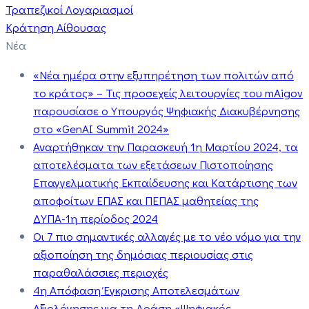
Τραπεζικοί Λογαριασμοί
Κράτηση Αίθουσας
Νέα
«Νέα ημέρα στην εξυπηρέτηση των πολιτών από
το κράτος» – Τις προσεχείς λειτουργίες του mAigov
παρουσίασε ο Υπουργός Ψηφιακής Διακυβέρνησης
στο «GenAI Summit 2024»
Αναρτήθηκαν την Παρασκευή 1η Μαρτίου 2024, τα
αποτελέσματα των εξετάσεων Πιστοποίησης
Επαγγελματικής Εκπαίδευσης και Κατάρτισης των
αποφοίτων ΕΠΑΣ και ΠΕΠΑΣ μαθητείας της
ΔΥΠΑ-1η περίοδος 2024
Οι 7 πιο σημαντικές αλλαγές με το νέο νόμο για την
αξιοποίηση της δημόσιας περιουσίας στις
παραθαλάσσιες περιοχές
4η Απόφαση Έγκρισης Αποτελεσμάτων
Αξιολόγησης για τη Δράση «Ψηφιακός