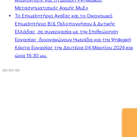
Μετασχηματισμός Αιχμής ΜμΕ»
Το Επιμελητήριο Αχαΐας και το Οικονομικό
Επιμελητήριο Β/Δ Πελοποννήσου & Δυτικής
Ελλάδας, σε συνεργασία με την Επιθεώρηση
Εργασίας διοργανώνουν Ημερίδα για την Ψηφιακή
Κάρτα Εργασίας την Δευτέρα 04 Μαρτίου 2024 και
ώρα 16:30 μμ.