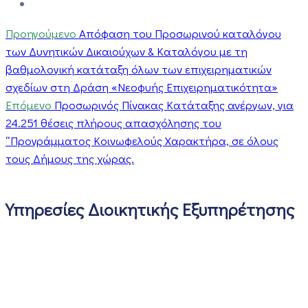
Προηγούμενο
Απόφαση του Προσωρινού καταλόγου
των Δυνητικών Δικαιούχων & Καταλόγου με τη
βαθμολογική κατάταξη όλων των επιχειρηματικών
σχεδίων στη Δράση «Νεοφυής Επιχειρηματικότητα»
Επόμενο
Προσωρινός Πίνακας Κατάταξης ανέργων, για
24.251 θέσεις πλήρους απασχόλησης του
“Προγράμματος Κοινωφελούς Χαρακτήρα, σε όλους
τους Δήμους της χώρας.
Υπηρεσίες Διοικητικής Εξυπηρέτησης