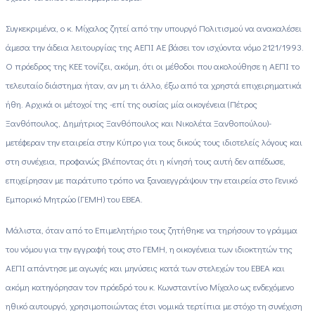
Συγκεκριμένα, ο κ. Μίχαλος ζητεί από την υπουργό Πολιτισμού να ανακαλέσει
άμεσα την άδεια λειτουργίας της ΑΕΠΙ ΑΕ βάσει τον ισχύοντα νόμο 2121/1993.
Ο πρόεδρος της ΚΕΕ τονίζει, ακόμη, ότι οι μέθοδοι που ακολούθησε η ΑΕΠΙ το
τελευταίο διάστημα ήταν, αν μη τι άλλο, έξω από τα χρηστά επιχειρηματικά
ήθη. Αρχικά οι μέτοχοί της -επί της ουσίας μία οικογένεια (Πέτρος
Ξανθόπουλος, Δημήτριος Ξανθόπουλος και Νικολέτα Ξανθοπούλου)-
μετέφεραν την εταιρεία στην Κύπρο για τους δικούς τους ιδιοτελείς λόγους και
στη συνέχεια, προφανώς βλέποντας ότι η κίνησή τους αυτή δεν απέδωσε,
επιχείρησαν με παράτυπο τρόπο να ξαναεγγράψουν την εταιρεία στο Γενικό
Εμπορικό Μητρώο (ΓΕΜΗ) του ΕΒΕΑ.
Μάλιστα, όταν από το Επιμελητήριο τους ζητήθηκε να τηρήσουν το γράμμα
του νόμου για την εγγραφή τους στο ΓΕΜΗ, η οικογένεια των ιδιοκτητών της
ΑΕΠΙ απάντησε με αγωγές και μηνύσεις κατά των στελεχών του ΕΒΕΑ και
ακόμη κατηγόρησαν τον πρόεδρό του κ. Κωνσταντίνο Μίχαλο ως ενδεχόμενο
ηθικό αυτουργό, χρησιμοποιώντας έτσι νομικά τερτίπια με στόχο τη συνέχιση