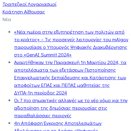
Τραπεζικοί Λογαριασμοί
Κράτηση Αίθουσας
Νέα
«Νέα ημέρα στην εξυπηρέτηση των πολιτών από
το κράτος» – Τις προσεχείς λειτουργίες του mAigov
παρουσίασε ο Υπουργός Ψηφιακής Διακυβέρνησης
στο «GenAI Summit 2024»
Αναρτήθηκαν την Παρασκευή 1η Μαρτίου 2024, τα
αποτελέσματα των εξετάσεων Πιστοποίησης
Επαγγελματικής Εκπαίδευσης και Κατάρτισης των
αποφοίτων ΕΠΑΣ και ΠΕΠΑΣ μαθητείας της
ΔΥΠΑ-1η περίοδος 2024
Οι 7 πιο σημαντικές αλλαγές με το νέο νόμο για την
αξιοποίηση της δημόσιας περιουσίας στις
παραθαλάσσιες περιοχές
4η Απόφαση Έγκρισης Αποτελεσμάτων
Αξιολόγησης για τη Δράση «Ψηφιακός