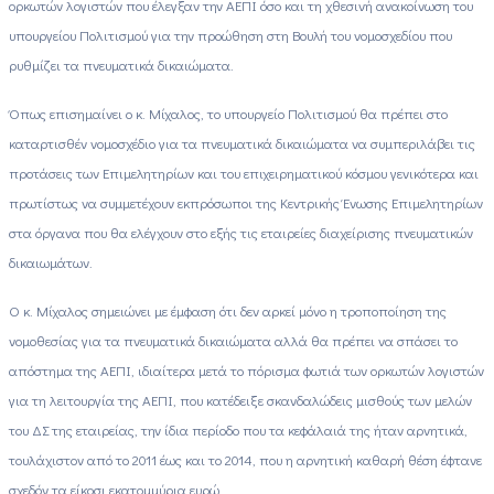
ορκωτών λογιστών που έλεγξαν την ΑΕΠΙ όσο και τη χθεσινή ανακοίνωση του
υπουργείου Πολιτισμού για την προώθηση στη Βουλή του νομοσχεδίου που
ρυθμίζει τα πνευματικά δικαιώματα.
Όπως επισημαίνει ο κ. Μίχαλος, το υπουργείο Πολιτισμού θα πρέπει στο
καταρτισθέν νομοσχέδιο για τα πνευματικά δικαιώματα να συμπεριλάβει τις
προτάσεις των Επιμελητηρίων και του επιχειρηματικού κόσμου γενικότερα και
πρωτίστως να συμμετέχουν εκπρόσωποι της Κεντρικής Ένωσης Επιμελητηρίων
στα όργανα που θα ελέγχουν στο εξής τις εταιρείες διαχείρισης πνευματικών
δικαιωμάτων.
Ο κ. Μίχαλος σημειώνει με έμφαση ότι δεν αρκεί μόνο η τροποποίηση της
νομοθεσίας για τα πνευματικά δικαιώματα αλλά θα πρέπει να σπάσει το
απόστημα της ΑΕΠΙ, ιδιαίτερα μετά το πόρισμα φωτιά των ορκωτών λογιστών
για τη λειτουργία της ΑΕΠΙ, που κατέδειξε σκανδαλώδεις μισθούς των μελών
του ΔΣ της εταιρείας, την ίδια περίοδο που τα κεφάλαιά της ήταν αρνητικά,
τουλάχιστον από το 2011 έως και το 2014, που η αρνητική καθαρή θέση έφτανε
σχεδόν τα είκοσι εκατομμύρια ευρώ.