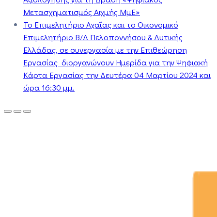
Μετασχηματισμός Αιχμής ΜμΕ»
Το Επιμελητήριο Αχαΐας και το Οικονομικό
Επιμελητήριο Β/Δ Πελοποννήσου & Δυτικής
Ελλάδας, σε συνεργασία με την Επιθεώρηση
Εργασίας διοργανώνουν Ημερίδα για την Ψηφιακή
Κάρτα Εργασίας την Δευτέρα 04 Μαρτίου 2024 και
ώρα 16:30 μμ.