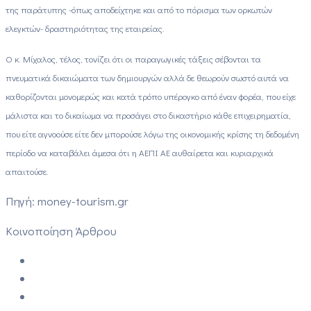
της παράτυπης -όπως αποδείχτηκε και από το πόρισμα των ορκωτών
ελεγκτών- δραστηριότητας της εταιρείας.
Ο κ. Μίχαλος, τέλος, τονίζει ότι οι παραγωγικές τάξεις σέβονται τα
πνευματικά δικαιώματα των δημιουργών αλλά δε θεωρούν σωστό αυτά να
καθορίζονται μονομερώς και κατά τρόπο υπέρογκο από έναν φορέα, που είχε
μάλιστα και το δικαίωμα να προσάγει στο δικαστήριο κάθε επιχειρηματία,
που είτε αγνοούσε είτε δεν μπορούσε λόγω της οικονομικής κρίσης τη δεδομένη
περίοδο να καταβάλει άμεσα ότι η ΑΕΠΙ ΑΕ αυθαίρετα και κυριαρχικά
απαιτούσε.
Πηγή: money-tourism.gr
Κοινοποίηση Άρθρου