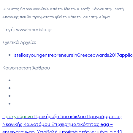
Οι νικητές θα ανακοινωθούν από τον ίδιο τον κ. Χατζηιωάννου στην Τελετή
Απονομής που θα πραγματοποιηθεί το Μάιο του 2017 στην Αθήνα.
Πηγή: www.hmerisia.gr
Σχετικά Αρχεία:
steliosyoungentrepreneursinGreeceawards2017appli
Κοινοποίηση Άρθρου
Προηγούμενο
Προκήρυξη 5ου κύκλου Προγράμματος
Νεανικής Καινοτόμου Επιχειρηματικότητας egg –
enter•grow•go. Υποβολή υποψηφιοτήτων μέχρι τις 10