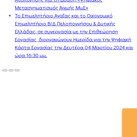
Μετασχηματισμός Αιχμής ΜμΕ»
Το Επιμελητήριο Αχαΐας και το Οικονομικό
Επιμελητήριο Β/Δ Πελοποννήσου & Δυτικής
Ελλάδας, σε συνεργασία με την Επιθεώρηση
Εργασίας διοργανώνουν Ημερίδα για την Ψηφιακή
Κάρτα Εργασίας την Δευτέρα 04 Μαρτίου 2024 και
ώρα 16:30 μμ.