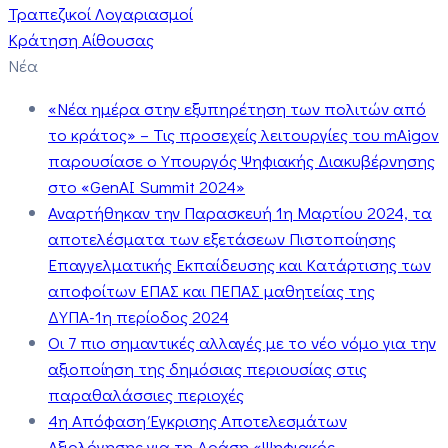
Τραπεζικοί Λογαριασμοί
Κράτηση Αίθουσας
Νέα
«Νέα ημέρα στην εξυπηρέτηση των πολιτών από
το κράτος» – Τις προσεχείς λειτουργίες του mAigov
παρουσίασε ο Υπουργός Ψηφιακής Διακυβέρνησης
στο «GenAI Summit 2024»
Αναρτήθηκαν την Παρασκευή 1η Μαρτίου 2024, τα
αποτελέσματα των εξετάσεων Πιστοποίησης
Επαγγελματικής Εκπαίδευσης και Κατάρτισης των
αποφοίτων ΕΠΑΣ και ΠΕΠΑΣ μαθητείας της
ΔΥΠΑ-1η περίοδος 2024
Οι 7 πιο σημαντικές αλλαγές με το νέο νόμο για την
αξιοποίηση της δημόσιας περιουσίας στις
παραθαλάσσιες περιοχές
4η Απόφαση Έγκρισης Αποτελεσμάτων
Αξιολόγησης για τη Δράση «Ψηφιακός