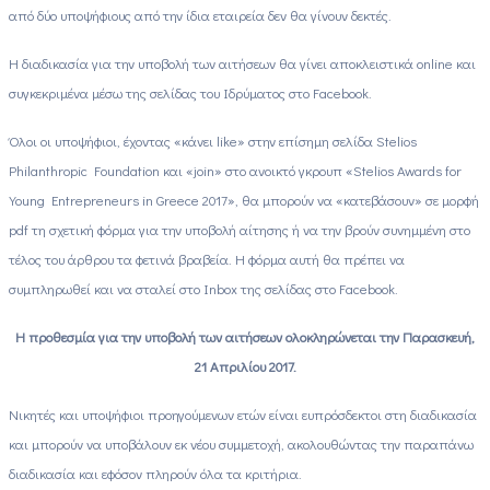
από δύο υποψήφιους από την ίδια εταιρεία δεν θα γίνουν δεκτές.
Η διαδικασία για την υποβολή των αιτήσεων θα γίνει αποκλειστικά online και
συγκεκριμένα μέσω της σελίδας του Ιδρύματος στο Facebook.
Όλοι οι υποψήφιοι, έχοντας «κάνει like» στην επίσημη σελίδα Stelios
Philanthropic Foundation και «join» στο ανοικτό γκρουπ «Stelios Awards for
Young Entrepreneurs in Greece 2017», θα μπορούν να «κατεβάσουν» σε μορφή
pdf τη σχετική φόρμα για την υποβολή αίτησης ή να την βρούν συνημμένη στο
τέλος του άρθρου τα φετινά βραβεία. Η φόρμα αυτή θα πρέπει να
συμπληρωθεί και να σταλεί στο Inbox της σελίδας στο Facebook.
Η προθεσμία για την υποβολή των αιτήσεων ολοκληρώνεται την Παρασκευή,
21 Απριλίου 2017.
Νικητές και υποψήφιοι προηγούμενων ετών είναι ευπρόσδεκτοι στη διαδικασία
και μπορούν να υποβάλουν εκ νέου συμμετοχή, ακολουθώντας την παραπάνω
διαδικασία και εφόσον πληρούν όλα τα κριτήρια.