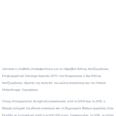
Ξεκίνησε η υποβολή υποψηφιοτήτων για το «Βραβείο Στέλιος Χατζηιωάννου,
Επιχειρηματικό Ξεκίνημα Χρονιάς 2017» που διοργανώνει ο Σερ Στέλιος
Χατζηιωάννου, ιδρυτής της easyJet, του ομίλου easyGroup και του Stelios
Philanthropic Foundation.
Όπως επισημαίνεται σε σχετική ανακοίνωση, από το 2008 έως το 2016, ο
θεσμός ενίσχυσε την εθνική οικονομία και τη δημιουργία θέσεων εργασίας στην
Ελλάδα με το συνολικό ποσό των 600.000 ευρώ. Συγκεκριμένα, το 2016, με στόχο