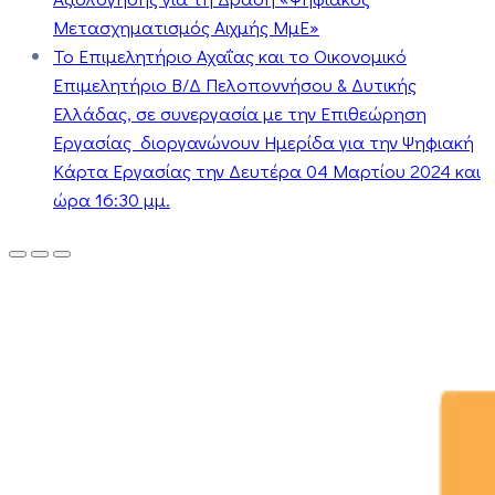
Μετασχηματισμός Αιχμής ΜμΕ»
Το Επιμελητήριο Αχαΐας και το Οικονομικό
Επιμελητήριο Β/Δ Πελοποννήσου & Δυτικής
Ελλάδας, σε συνεργασία με την Επιθεώρηση
Εργασίας διοργανώνουν Ημερίδα για την Ψηφιακή
Κάρτα Εργασίας την Δευτέρα 04 Μαρτίου 2024 και
ώρα 16:30 μμ.