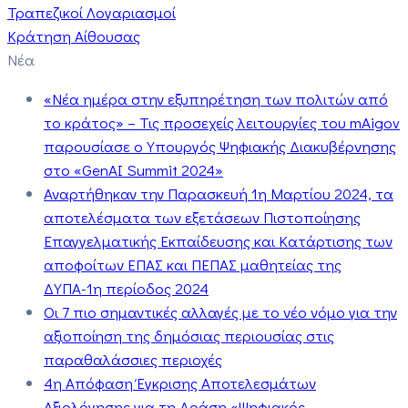
Τραπεζικοί Λογαριασμοί
Κράτηση Αίθουσας
Νέα
«Νέα ημέρα στην εξυπηρέτηση των πολιτών από
το κράτος» – Τις προσεχείς λειτουργίες του mAigov
παρουσίασε ο Υπουργός Ψηφιακής Διακυβέρνησης
στο «GenAI Summit 2024»
Αναρτήθηκαν την Παρασκευή 1η Μαρτίου 2024, τα
αποτελέσματα των εξετάσεων Πιστοποίησης
Επαγγελματικής Εκπαίδευσης και Κατάρτισης των
αποφοίτων ΕΠΑΣ και ΠΕΠΑΣ μαθητείας της
ΔΥΠΑ-1η περίοδος 2024
Οι 7 πιο σημαντικές αλλαγές με το νέο νόμο για την
αξιοποίηση της δημόσιας περιουσίας στις
παραθαλάσσιες περιοχές
4η Απόφαση Έγκρισης Αποτελεσμάτων
Αξιολόγησης για τη Δράση «Ψηφιακός