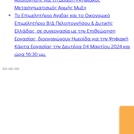
Μετασχηματισμός Αιχμής ΜμΕ»
Το Επιμελητήριο Αχαΐας και το Οικονομικό
Επιμελητήριο Β/Δ Πελοποννήσου & Δυτικής
Ελλάδας, σε συνεργασία με την Επιθεώρηση
Εργασίας διοργανώνουν Ημερίδα για την Ψηφιακή
Κάρτα Εργασίας την Δευτέρα 04 Μαρτίου 2024 και
ώρα 16:30 μμ.