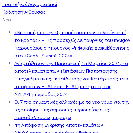
Τραπεζικοί Λογαριασμοί
Κράτηση Αίθουσας
Νέα
«Νέα ημέρα στην εξυπηρέτηση των πολιτών από
το κράτος» – Τις προσεχείς λειτουργίες του mAigov
παρουσίασε ο Υπουργός Ψηφιακής Διακυβέρνησης
στο «GenAI Summit 2024»
Αναρτήθηκαν την Παρασκευή 1η Μαρτίου 2024, τα
αποτελέσματα των εξετάσεων Πιστοποίησης
Επαγγελματικής Εκπαίδευσης και Κατάρτισης των
αποφοίτων ΕΠΑΣ και ΠΕΠΑΣ μαθητείας της
ΔΥΠΑ-1η περίοδος 2024
Οι 7 πιο σημαντικές αλλαγές με το νέο νόμο για την
αξιοποίηση της δημόσιας περιουσίας στις
παραθαλάσσιες περιοχές
4η Απόφαση Έγκρισης Αποτελεσμάτων
Αξιολόγησης για τη Δράση «Ψηφιακός