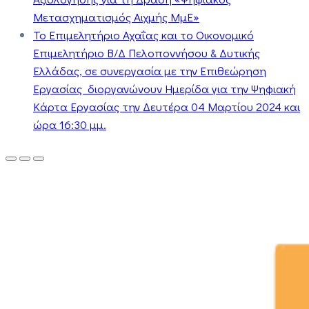
Μετασχηματισμός Αιχμής ΜμΕ»
Το Επιμελητήριο Αχαΐας και το Οικονομικό
Επιμελητήριο Β/Δ Πελοποννήσου & Δυτικής
Ελλάδας, σε συνεργασία με την Επιθεώρηση
Εργασίας διοργανώνουν Ημερίδα για την Ψηφιακή
Κάρτα Εργασίας την Δευτέρα 04 Μαρτίου 2024 και
ώρα 16:30 μμ.