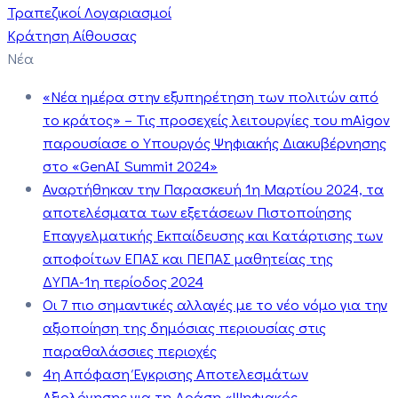
Τραπεζικοί Λογαριασμοί
Κράτηση Αίθουσας
Νέα
«Νέα ημέρα στην εξυπηρέτηση των πολιτών από
το κράτος» – Τις προσεχείς λειτουργίες του mAigov
παρουσίασε ο Υπουργός Ψηφιακής Διακυβέρνησης
στο «GenAI Summit 2024»
Αναρτήθηκαν την Παρασκευή 1η Μαρτίου 2024, τα
αποτελέσματα των εξετάσεων Πιστοποίησης
Επαγγελματικής Εκπαίδευσης και Κατάρτισης των
αποφοίτων ΕΠΑΣ και ΠΕΠΑΣ μαθητείας της
ΔΥΠΑ-1η περίοδος 2024
Οι 7 πιο σημαντικές αλλαγές με το νέο νόμο για την
αξιοποίηση της δημόσιας περιουσίας στις
παραθαλάσσιες περιοχές
4η Απόφαση Έγκρισης Αποτελεσμάτων
Αξιολόγησης για τη Δράση «Ψηφιακός