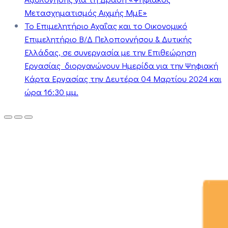
Μετασχηματισμός Αιχμής ΜμΕ»
Το Επιμελητήριο Αχαΐας και το Οικονομικό
Επιμελητήριο Β/Δ Πελοποννήσου & Δυτικής
Ελλάδας, σε συνεργασία με την Επιθεώρηση
Εργασίας διοργανώνουν Ημερίδα για την Ψηφιακή
Κάρτα Εργασίας την Δευτέρα 04 Μαρτίου 2024 και
ώρα 16:30 μμ.