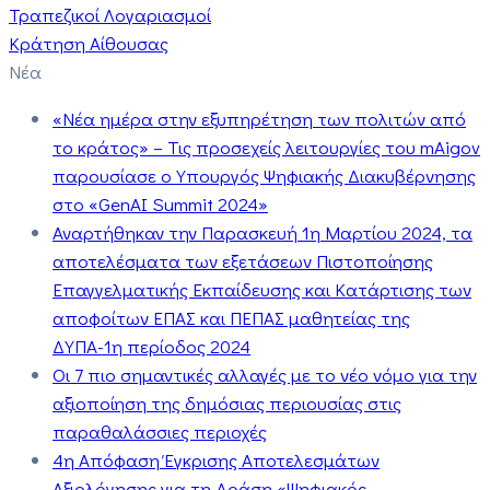
Τραπεζικοί Λογαριασμοί
Κράτηση Αίθουσας
Νέα
«Νέα ημέρα στην εξυπηρέτηση των πολιτών από
το κράτος» – Τις προσεχείς λειτουργίες του mAigov
παρουσίασε ο Υπουργός Ψηφιακής Διακυβέρνησης
στο «GenAI Summit 2024»
Αναρτήθηκαν την Παρασκευή 1η Μαρτίου 2024, τα
αποτελέσματα των εξετάσεων Πιστοποίησης
Επαγγελματικής Εκπαίδευσης και Κατάρτισης των
αποφοίτων ΕΠΑΣ και ΠΕΠΑΣ μαθητείας της
ΔΥΠΑ-1η περίοδος 2024
Οι 7 πιο σημαντικές αλλαγές με το νέο νόμο για την
αξιοποίηση της δημόσιας περιουσίας στις
παραθαλάσσιες περιοχές
4η Απόφαση Έγκρισης Αποτελεσμάτων
Αξιολόγησης για τη Δράση «Ψηφιακός