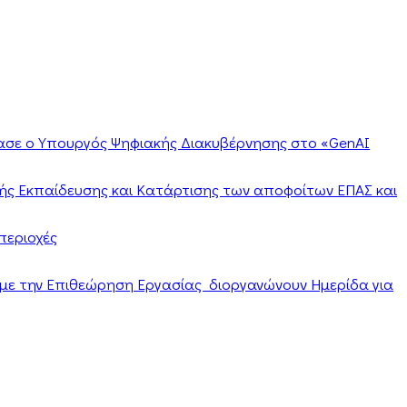
ίασε ο Υπουργός Ψηφιακής Διακυβέρνησης στο «GenAI
ής Εκπαίδευσης και Κατάρτισης των αποφοίτων ΕΠΑΣ και
περιοχές
α με την Επιθεώρηση Εργασίας διοργανώνουν Ημερίδα για