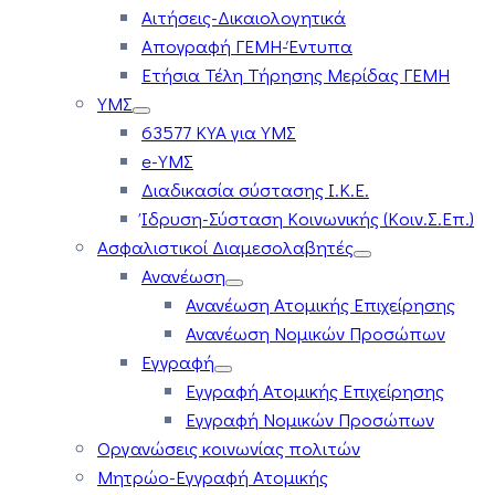
Αιτήσεις-Δικαιολογητικά
Απογραφή ΓΕΜΗ-Έντυπα
Ετήσια Τέλη Τήρησης Μερίδας ΓΕΜΗ
ΥΜΣ
63577 ΚΥΑ για ΥΜΣ
e-ΥΜΣ
Διαδικασία σύστασης Ι.Κ.Ε.
Ίδρυση-Σύσταση Κοινωνικής (Κοιν.Σ.Επ.)
Ασφαλιστικοί Διαμεσολαβητές
Ανανέωση
Ανανέωση Ατομικής Επιχείρησης
Ανανέωση Νομικών Προσώπων
Εγγραφή
Εγγραφή Ατομικής Επιχείρησης
Εγγραφή Νομικών Προσώπων
Οργανώσεις κοινωνίας πολιτών
Μητρώο-Εγγραφή Ατομικής