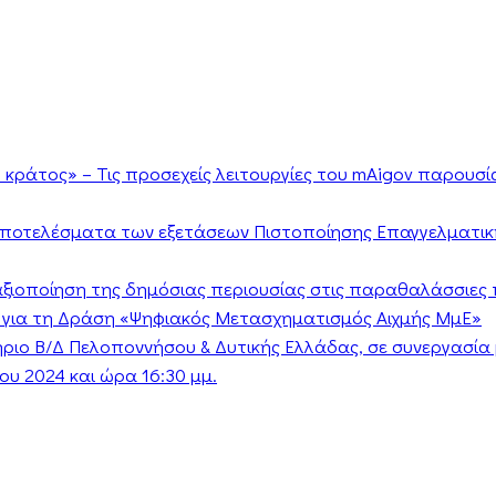
κράτος» – Τις προσεχείς λειτουργίες του mAigov παρουσ
αποτελέσματα των εξετάσεων Πιστοποίησης Επαγγελματικ
ν αξιοποίηση της δημόσιας περιουσίας στις παραθαλάσσιες 
 για τη Δράση «Ψηφιακός Μετασχηματισμός Αιχμής ΜμΕ»
τήριο Β/Δ Πελοποννήσου & Δυτικής Ελλάδας, σε συνεργασί
υ 2024 και ώρα 16:30 μμ.