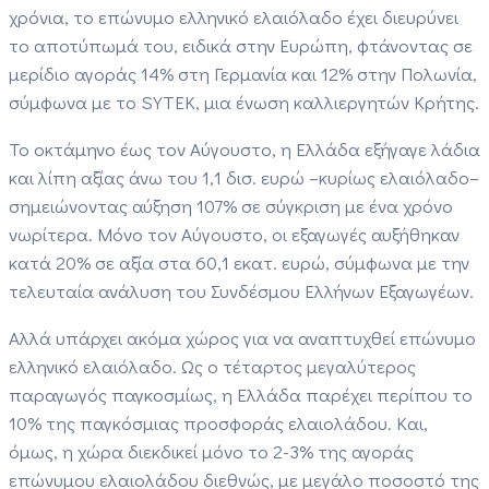
χρόνια, το επώνυμο ελληνικό ελαιόλαδο έχει διευρύνει
το αποτύπωμά του, ειδικά στην Ευρώπη, φτάνοντας σε
μερίδιο αγοράς 14% στη Γερμανία και 12% στην Πολωνία,
σύμφωνα με το SYTEK, μια ένωση καλλιεργητών Κρήτης.
Το οκτάμηνο έως τον Αύγουστο, η Ελλάδα εξήγαγε λάδια
και λίπη αξίας άνω του 1,1 δισ. ευρώ –κυρίως ελαιόλαδο–
σημειώνοντας αύξηση 107% σε σύγκριση με ένα χρόνο
νωρίτερα.
Μόνο τον Αύγουστο, οι εξαγωγές αυξήθηκαν
κατά 20% σε αξία στα 60,1 εκατ. ευρώ, σύμφωνα με την
τελευταία ανάλυση του Συνδέσμου Ελλήνων Εξαγωγέων.
Αλλά υπάρχει ακόμα χώρος για να αναπτυχθεί επώνυμο
ελληνικό ελαιόλαδο.
Ως ο τέταρτος μεγαλύτερος
παραγωγός παγκοσμίως, η Ελλάδα παρέχει περίπου το
10% της παγκόσμιας προσφοράς ελαιολάδου.
Και,
όμως, η χώρα διεκδικεί μόνο το 2-3% της αγοράς
επώνυμου ελαιολάδου διεθνώς, με μεγάλο ποσοστό της