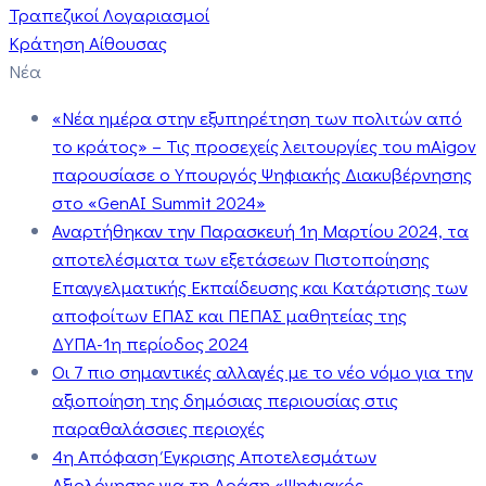
Τραπεζικοί Λογαριασμοί
Κράτηση Αίθουσας
Νέα
«Νέα ημέρα στην εξυπηρέτηση των πολιτών από
το κράτος» – Τις προσεχείς λειτουργίες του mAigov
παρουσίασε ο Υπουργός Ψηφιακής Διακυβέρνησης
στο «GenAI Summit 2024»
Αναρτήθηκαν την Παρασκευή 1η Μαρτίου 2024, τα
αποτελέσματα των εξετάσεων Πιστοποίησης
Επαγγελματικής Εκπαίδευσης και Κατάρτισης των
αποφοίτων ΕΠΑΣ και ΠΕΠΑΣ μαθητείας της
ΔΥΠΑ-1η περίοδος 2024
Οι 7 πιο σημαντικές αλλαγές με το νέο νόμο για την
αξιοποίηση της δημόσιας περιουσίας στις
παραθαλάσσιες περιοχές
4η Απόφαση Έγκρισης Αποτελεσμάτων
Αξιολόγησης για τη Δράση «Ψηφιακός