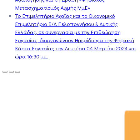
Μετασχηματισμός Αιχμής ΜμΕ»
Το Επιμελητήριο Αχαΐας και το Οικονομικό
Επιμελητήριο Β/Δ Πελοποννήσου & Δυτικής
Ελλάδας, σε συνεργασία με την Επιθεώρηση
Εργασίας διοργανώνουν Ημερίδα για την Ψηφιακή
Κάρτα Εργασίας την Δευτέρα 04 Μαρτίου 2024 και
ώρα 16:30 μμ.