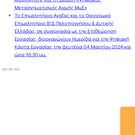
Μετασχηματισμός Αιχμής ΜμΕ»
Το Επιμελητήριο Αχαΐας και το Οικονομικό
Επιμελητήριο Β/Δ Πελοποννήσου & Δυτικής
Ελλάδας, σε συνεργασία με την Επιθεώρηση
Εργασίας διοργανώνουν Ημερίδα για την Ψηφιακή
Κάρτα Εργασίας την Δευτέρα 04 Μαρτίου 2024 και
ώρα 16:30 μμ.