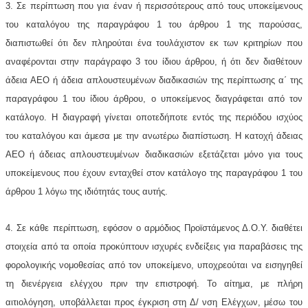
3. Σε περίπτωση που για έναν ή περισσότερους από τους υποκείμενους
του καταλόγου της παραγράφου 1 του άρθρου 1 της παρούσας,
διαπιστωθεί ότι δεν πληρούται ένα τουλάχιστον εκ των κριτηρίων που
αναφέρονται στην παράγραφο 3 του ίδιου άρθρου, ή ότι δεν διαθέτουν
άδεια ΑΕΟ ή άδεια απλουστευμένων διαδικασιών της περίπτωσης α΄ της
παραγράφου 1 του ίδιου άρθρου, ο υποκείμενος διαγράφεται από τον
κατάλογο. Η διαγραφή γίνεται οποτεδήποτε εντός της περιόδου ισχύος
του καταλόγου και άμεσα με την ανωτέρω διαπίστωση. Η κατοχή άδειας
ΑΕΟ ή άδειας απλουστευμένων διαδικασιών εξετάζεται μόνο για τους
υποκείμενους που έχουν ενταχθεί στον κατάλογο της παραγράφου 1 του
άρθρου 1 λόγω της ιδιότητάς τους αυτής.
4. Σε κάθε περίπτωση, εφόσον ο αρμόδιος Προϊστάμενος Δ.Ο.Υ. διαθέτει
στοιχεία από τα οποία προκύπτουν ισχυρές ενδείξεις για παραβάσεις της
φορολογικής νομοθεσίας από τον υποκείμενο, υποχρεούται να εισηγηθεί
τη διενέργεια ελέγχου πριν την επιστροφή. Το αίτημα, με πλήρη
αιτιολόγηση, υποβάλλεται προς έγκριση στη Δ/ νση Ελέγχων, μέσω του