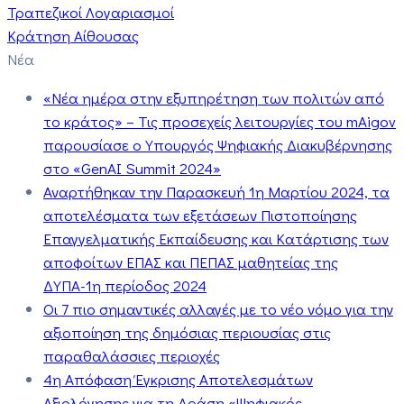
Τραπεζικοί Λογαριασμοί
Κράτηση Αίθουσας
Νέα
«Νέα ημέρα στην εξυπηρέτηση των πολιτών από
το κράτος» – Τις προσεχείς λειτουργίες του mAigov
παρουσίασε ο Υπουργός Ψηφιακής Διακυβέρνησης
στο «GenAI Summit 2024»
Αναρτήθηκαν την Παρασκευή 1η Μαρτίου 2024, τα
αποτελέσματα των εξετάσεων Πιστοποίησης
Επαγγελματικής Εκπαίδευσης και Κατάρτισης των
αποφοίτων ΕΠΑΣ και ΠΕΠΑΣ μαθητείας της
ΔΥΠΑ-1η περίοδος 2024
Οι 7 πιο σημαντικές αλλαγές με το νέο νόμο για την
αξιοποίηση της δημόσιας περιουσίας στις
παραθαλάσσιες περιοχές
4η Απόφαση Έγκρισης Αποτελεσμάτων
Αξιολόγησης για τη Δράση «Ψηφιακός