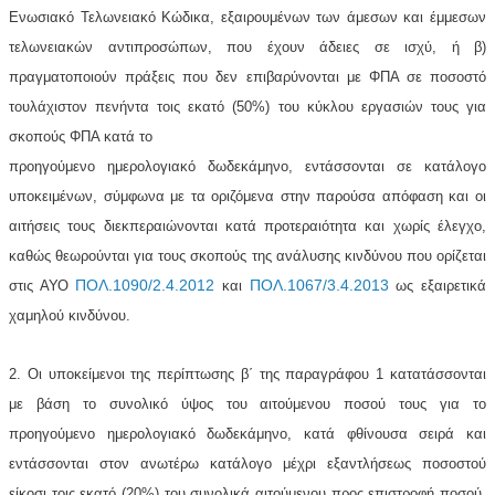
Ενωσιακό Τελωνειακό Κώδικα, εξαιρουμένων των άμεσων και έμμεσων
τελωνειακών αντιπροσώπων, που έχουν άδειες σε ισχύ, ή β)
πραγματοποιούν πράξεις που δεν επιβαρύνονται με ΦΠΑ σε ποσοστό
τουλάχιστον πενήντα τοις εκατό (50%) του κύκλου εργασιών τους για
σκοπούς ΦΠΑ κατά το
προηγούμενο ημερολογιακό δωδεκάμηνο, εντάσσονται σε κατάλογο
υποκειμένων, σύμφωνα με τα οριζόμενα στην παρούσα απόφαση και οι
αιτήσεις τους διεκπεραιώνονται κατά προτεραιότητα και χωρίς έλεγχο,
καθώς θεωρούνται για τους σκοπούς της ανάλυσης κινδύνου που ορίζεται
ΠΟΛ.1090/2.4.2012
ΠΟΛ.1067/3.4.2013
στις ΑΥΟ
και
ως εξαιρετικά
χαμηλού κινδύνου.
2. Οι υποκείμενοι της περίπτωσης β΄ της παραγράφου 1 κατατάσσονται
με βάση το συνολικό ύψος του αιτούμενου ποσού τους για το
προηγούμενο ημερολογιακό δωδεκάμηνο, κατά φθίνουσα σειρά και
εντάσσονται στον ανωτέρω κατάλογο μέχρι εξαντλήσεως ποσοστού
είκοσι τοις εκατό (20%) του συνολικά αιτούμενου προς επιστροφή ποσού,