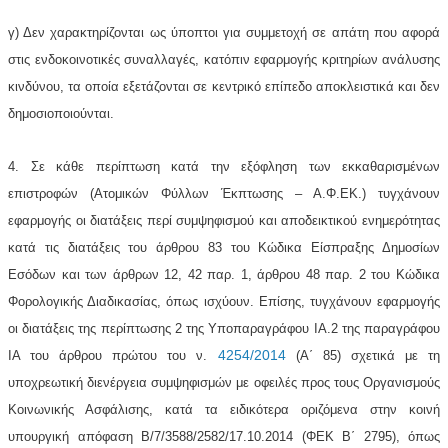
γ) Δεν χαρακτηρίζονται ως ύποπτοι για συμμετοχή σε απάτη που αφορά
στις ενδοκοινοτικές συναλλαγές, κατόπιν εφαρμογής κριτηρίων ανάλυσης
κινδύνου, τα οποία εξετάζονται σε κεντρικό επίπεδο αποκλειστικά και δεν
δημοσιοποιούνται.
4. Σε κάθε περίπτωση κατά την εξόφληση των εκκαθαρισμένων
επιστροφών (Ατομικών Φύλλων Έκπτωσης – Α.Φ.ΕΚ.) τυγχάνουν
εφαρμογής οι διατάξεις περί συμψηφισμού και αποδεικτικού ενημερότητας
κατά τις διατάξεις του άρθρου 83 του Κώδικα Είσπραξης Δημοσίων
Εσόδων και των άρθρων 12, 42 παρ. 1, άρθρου 48 παρ. 2 του Κώδικα
Φορολογικής Διαδικασίας, όπως ισχύουν. Επίσης, τυγχάνουν εφαρμογής
οι διατάξεις της περίπτωσης 2 της Υποπαραγράφου ΙΑ.2 της παραγράφου
4254/2014
ΙΑ του άρθρου πρώτου του ν.
(Α΄ 85) σχετικά με τη
υποχρεωτική διενέργεια συμψηφισμών με οφειλές προς τους Οργανισμούς
Κοινωνικής Ασφάλισης, κατά τα ειδικότερα οριζόμενα στην κοινή
υπουργική απόφαση Β/7/3588/2582/17.10.2014 (ΦΕΚ Β΄ 2795), όπως