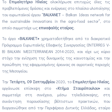
Το
Επιμελητήριο Ηλείας
ολοκλήρωσε επιτυχώς όλες τις
προβλεπόμενες δράσεις και ενέργειες στο πλαίσιο υλοποίησης
του ευρωπαϊκού έργου “
BALKANET
– Balkan Ideas network for
the sustainable innovations in the agro-food sector”, στο
οποίο συμμετείχε ως
επικεφαλής εταίρος
.
Το έργο «
BALKANET»
χρηματοδοτήθηκε από το διακρατικό
Πρόγραμμα Ευρωπαϊκής Εδαφικής Συνεργασίας (INTERREG V-
B) BALKAN MEDITERRANEAN 2014-2020, και είχε ως κύριο
στόχο την ενίσχυση της δυναμικής της καινοτομίας και την
προώθηση της εφαρμοσμένης έρευνας σε αγροτικές περιοχές
της Μεσογείου.
Την
Τετάρτη, 09 Σεπτεμβρίου
2020, το
Επιμελητήριο Ηλείας
,
οργάνωσε επίσκεψη στο «
Κτήμα Σταυρόπουλου»
και
συμμετείχε στη συνέχεια, μέσω τηλεδιάσκεψης, στη
συνάντηση παρουσίασης βέλτιστων πρακτικών, που
διοργανώθηκε από την Περιφέρεια Δυτικής Ελλάδας, εταίρο