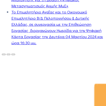
Μετασχηματισμός Αιχμής ΜμΕ»
Το Επιμελητήριο Αχαΐας και το Οικονομικό
Επιμελητήριο Β/Δ Πελοποννήσου & Δυτικής
Ελλάδας, σε συνεργασία με την Επιθεώρηση
Εργασίας διοργανώνουν Ημερίδα για την Ψηφιακή
Κάρτα Εργασίας την Δευτέρα 04 Μαρτίου 2024 και
ώρα 16:30 μμ.