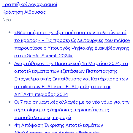
Τραπεζικοί Λογαριασμοί
Κράτηση Αίθουσας
Νέα
«Νέα ημέρα στην εξυπηρέτηση των πολιτών από
το κράτος» – Τις προσεχείς λειτουργίες του mAigov
παρουσίασε ο Υπουργός Ψηφιακής Διακυβέρνησης
στο «GenAI Summit 2024»
Αναρτήθηκαν την Παρασκευή 1η Μαρτίου 2024, τα
αποτελέσματα των εξετάσεων Πιστοποίησης
Επαγγελματικής Εκπαίδευσης και Κατάρτισης των
αποφοίτων ΕΠΑΣ και ΠΕΠΑΣ μαθητείας της
ΔΥΠΑ-1η περίοδος 2024
Οι 7 πιο σημαντικές αλλαγές με το νέο νόμο για την
αξιοποίηση της δημόσιας περιουσίας στις
παραθαλάσσιες περιοχές
4η Απόφαση Έγκρισης Αποτελεσμάτων
Αξιολόγησης για τη Δράση «Ψηφιακός