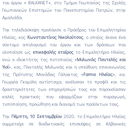
του έργου «
BALKANET
», στο Τμήμα Γεωπονίας της Σχολής
Γεωπονικών Επιστημών του Πανεπιστημίου Πατρών, στην
Αμαλιάδα.
Την τηλεδιάσκεψη προλόγισε ο Πρόεδρος του Επιμελητηρίου
Ηλείας, κος
Κωνσταντίνος Νικολούτσος
, ο οποίος έκανε ένα
σύντομο απολογισμό του έργου και των δράσεων που
υλοποίησε ως
επικεφαλής εταίρος
το Επιμελητήριο Ηλείας,
ενώ ο ιδιοκτήτης της ποτοποιίας «
Μυλωνάς Παντελής και
Υιοί
», κος. Παντελής Μυλωνάς και η υπεύθυνη επικοινωνίας
της Πρότυπης Μονάδας Γάλακτος «
Farma Ηλείας
», κα.
Γεωργία Γκομόλη αντίστοιχα, ανέλυσαν το προφίλ και τις
δραστηριότητες των επιχειρήσεών τους και παρουσίασαν
καλές πρακτικές που εφαρμόζουν στην παραγωγή,
τυποποίηση, προώθηση και διανομή των προϊόντων τους.
Την
Πέμπτη, 10 Σεπτεμβρίου
2020, το Επιμελητήριο Ηλείας
συμμετείχε σε διαδικτυακές επισκέψεις σε Αλβανικές