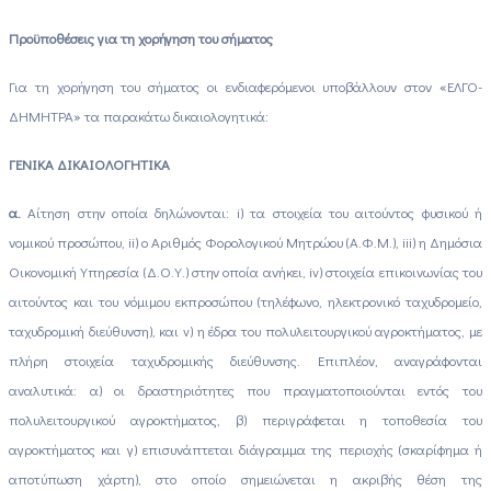
Προϋποθέσεις για τη χορήγηση του σήματος
Για τη χορήγηση του σήματος οι ενδιαφερόμενοι υποβάλλουν στον «ΕΛΓΟ-
ΔΗΜΗΤΡΑ» τα παρακάτω δικαιολογητικά:
ΓΕΝΙΚΑ ΔΙΚΑΙΟΛΟΓΗΤΙΚΑ
α.
Αίτηση στην οποία δηλώνονται: i) τα στοιχεία του αιτούντος φυσικού ή
νομικού προσώπου, ii) ο Αριθμός Φορολογικού Μητρώου (Α.Φ.Μ.), iii) η Δημόσια
Οικονομική Υπηρεσία (Δ.Ο.Υ.) στην οποία ανήκει, iv) στοιχεία επικοινωνίας του
αιτούντος και του νόμιμου εκπροσώπου (τηλέφωνο, ηλεκτρονικό ταχυδρομείο,
ταχυδρομική διεύθυνση), και v) η έδρα του πολυλειτουργικού αγροκτήματος, με
πλήρη στοιχεία ταχυδρομικής διεύθυνσης. Επιπλέον, αναγράφονται
αναλυτικά: α) οι δραστηριότητες που πραγματοποιούνται εντός του
πολυλειτουργικού αγροκτήματος, β) περιγράφεται η τοποθεσία του
αγροκτήματος και γ) επισυνάπτεται διάγραμμα της περιοχής (σκαρίφημα ή
αποτύπωση χάρτη), στο οποίο σημειώνεται η ακριβής θέση της