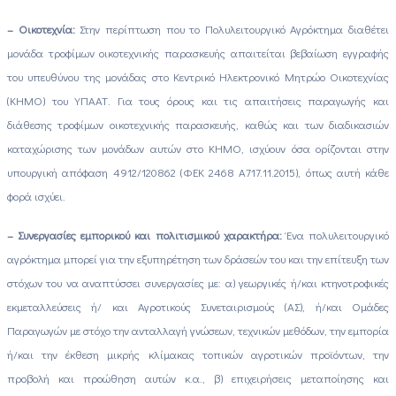
– Οικοτεχνία:
Στην περίπτωση που το Πολυλειτουργικό Αγρόκτημα διαθέτει
μονάδα τροφίμων οικοτεχνικής παρασκευής απαιτείται βεβαίωση εγγραφής
του υπευθύνου της μονάδας στο Κεντρικό Ηλεκτρονικό Μητρώο Οικοτεχνίας
(ΚΗΜΟ) του ΥΠΑΑΤ. Για τους όρους και τις απαιτήσεις παραγωγής και
διάθεσης τροφίμων οικοτεχνικής παρασκευής, καθώς και των διαδικασιών
καταχώρισης των μονάδων αυτών στο ΚΗΜΟ, ισχύουν όσα ορίζονται στην
υπουργική απόφαση 4912/120862 (ΦΕΚ 2468 Α717.11.2015), όπως αυτή κάθε
φορά ισχύει.
– Συνεργασίες εμπορικού και πολιτισμικού χαρακτήρα:
Ένα πολυλειτουργικό
αγρόκτημα μπορεί για την εξυπηρέτηση των δράσεών του και την επίτευξη των
στόχων του να αναπτύσσει συνεργασίες με: α) γεωργικές ή/και κτηνοτροφικές
εκμεταλλεύσεις ή/ και Αγροτικούς Συνεταιρισμούς (ΑΣ), ή/και Ομάδες
Παραγωγών με στόχο την ανταλλαγή γνώσεων, τεχνικών μεθόδων, την εμπορία
ή/και την έκθεση μικρής κλίμακας τοπικών αγροτικών προϊόντων, την
προβολή και προώθηση αυτών κ.α., β) επιχειρήσεις μεταποίησης και