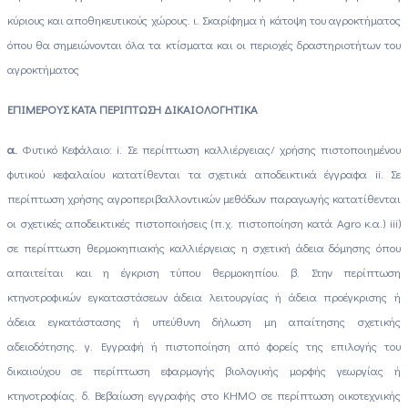
κύριους και αποθηκευτικούς χώρους. ι. Σκαρίφημα ή κάτοψη του αγροκτήματος
όπου θα σημειώνονται όλα τα κτίσματα και οι περιοχές δραστηριοτήτων του
αγροκτήματος
ΕΠΙΜΕΡΟΥΣ ΚΑΤΑ ΠΕΡΙΠΤΩΣΗ ΔΙΚΑΙΟΛΟΓΗΤΙΚΑ
α.
Φυτικό Κεφάλαιο: i. Σε περίπτωση καλλιέργειας/ χρήσης πιστοποιημένου
φυτικού κεφαλαίου κατατίθενται τα σχετικά αποδεικτικά έγγραφα ii. Σε
περίπτωση χρήσης αγροπεριβαλλοντικών μεθόδων παραγωγής κατατίθενται
οι σχετικές αποδεικτικές πιστοποιήσεις (π.χ. πιστοποίηση κατά Agro κ.α.) iii)
σε περίπτωση θερμοκηπιακής καλλιέργειας η σχετική άδεια δόμησης όπου
απαιτείται και η έγκριση τύπου θερμοκηπίου. β. Στην περίπτωση
κτηνοτροφικών εγκαταστάσεων άδεια λειτουργίας ή άδεια προέγκρισης ή
άδεια εγκατάστασης ή υπεύθυνη δήλωση μη απαίτησης σχετικής
αδειοδότησης. γ. Εγγραφή ή πιστοποίηση από φορείς της επιλογής του
δικαιούχου σε περίπτωση εφαρμογής βιολογικής μορφής γεωργίας ή
κτηνοτροφίας. δ. Βεβαίωση εγγραφής στο ΚΗΜΟ σε περίπτωση οικοτεχνικής