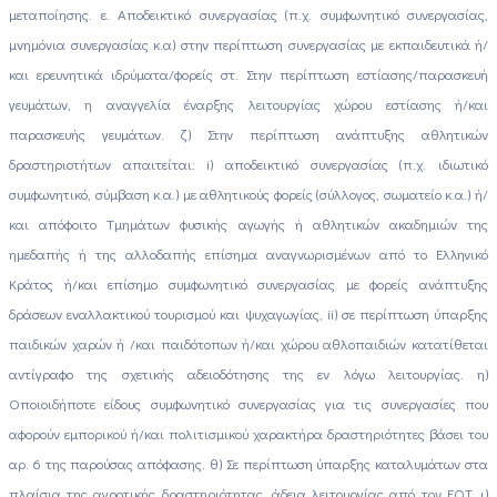
μεταποίησης. ε. Αποδεικτικό συνεργασίας (π.χ. συμφωνητικό συνεργασίας,
μνημόνια συνεργασίας κ.α) στην περίπτωση συνεργασίας με εκπαιδευτικά ή/
και ερευνητικά ιδρύματα/φορείς στ. Στην περίπτωση εστίασης/παρασκευή
γευμάτων, η αναγγελία έναρξης λειτουργίας χώρου εστίασης ή/και
παρασκευής γευμάτων. ζ) Στην περίπτωση ανάπτυξης αθλητικών
δραστηριοτήτων απαιτείται: i) αποδεικτικό συνεργασίας (π.χ. ιδιωτικό
συμφωνητικό, σύμβαση κ.α.) με αθλητικούς φορείς (σύλλογος, σωματείο κ.α.) ή/
και απόφοιτο Τμημάτων φυσικής αγωγής ή αθλητικών ακαδημιών της
ημεδαπής ή της αλλοδαπής επίσημα αναγνωρισμένων από το Ελληνικό
Κράτος ή/και επίσημο συμφωνητικό συνεργασίας με φορείς ανάπτυξης
δράσεων εναλλακτικού τουρισμού και ψυχαγωγίας, ii) σε περίπτωση ύπαρξης
παιδικών χαρών ή /και παιδότοπων ή/και χώρου αθλοπαιδιών κατατίθεται
αντίγραφο της σχετικής αδειοδότησης της εν λόγω λειτουργίας. η)
Οποιοιδήποτε είδους συμφωνητικό συνεργασίας για τις συνεργασίες που
αφορούν εμπορικού ή/και πολιτισμικού χαρακτήρα δραστηριότητες βάσει του
αρ. 6 της παρούσας απόφασης. θ) Σε περίπτωση ύπαρξης καταλυμάτων στα
πλαίσια της αγροτικής δραστηριότητας, άδεια λειτουργίας από τον EOT. ι)