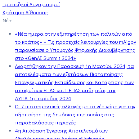
Τραπεζικοί Λογαριασμοί
Κράτηση Αίθουσας
Νέα
«Νέα ημέρα στην εξυπηρέτηση των πολιτών από
το κράτος» – Τις προσεχείς λειτουργίες του mAigov
παρουσίασε ο Υπουργός Ψηφιακής Διακυβέρνησης
στο «GenAI Summit 2024»
Αναρτήθηκαν την Παρασκευή 1η Μαρτίου 2024, τα
αποτελέσματα των εξετάσεων Πιστοποίησης
Επαγγελματικής Εκπαίδευσης και Κατάρτισης των
αποφοίτων ΕΠΑΣ και ΠΕΠΑΣ μαθητείας της
ΔΥΠΑ-1η περίοδος 2024
Οι 7 πιο σημαντικές αλλαγές με το νέο νόμο για την
αξιοποίηση της δημόσιας περιουσίας στις
παραθαλάσσιες περιοχές
4η Απόφαση Έγκρισης Αποτελεσμάτων
Αξιολόγησης για τη Δράση «Ψηφιακός