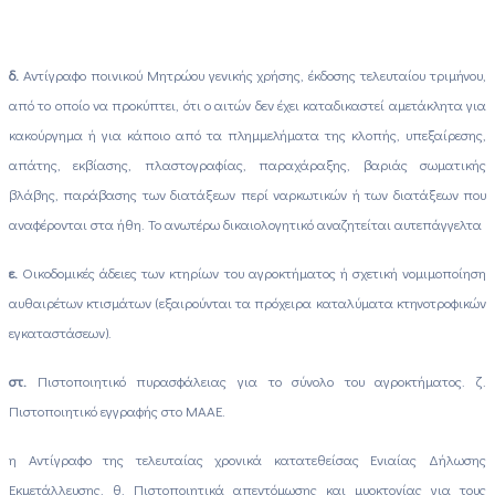
δ.
Αντίγραφο ποινικού Μητρώου γενικής χρήσης, έκδοσης τελευταίου τριμήνου,
από το οποίο να προκύπτει, ότι ο αιτών δεν έχει καταδικαστεί αμετάκλητα για
κακούργημα ή για κάποιο από τα πλημμελήματα της κλοπής, υπεξαίρεσης,
απάτης, εκβίασης, πλαστογραφίας, παραχάραξης, βαριάς σωματικής
βλάβης, παράβασης των διατάξεων περί ναρκωτικών ή των διατάξεων που
αναφέρονται στα ήθη. Το ανωτέρω δικαιολογητικό αναζητείται αυτεπάγγελτα
ε.
Οικοδομικές άδειες των κτηρίων του αγροκτήματος ή σχετική νομιμοποίηση
αυθαιρέτων κτισμάτων (εξαιρούνται τα πρόχειρα καταλύματα κτηνοτροφικών
εγκαταστάσεων).
στ.
Πιστοποιητικό πυρασφάλειας για το σύνολο του αγροκτήματος. ζ.
Πιστοποιητικό εγγραφής στο ΜΑΑΕ.
η Αντίγραφο της τελευταίας χρονικά κατατεθείσας Ενιαίας Δήλωσης
Εκμετάλλευσης. θ. Πιστοποιητικά απεντόμωσης και μυοκτονίας για τους