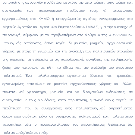
τυποποίησης αγροτικών προϊόντων, με στόχο την μεταποίηση, τυποποίηση και
συσκευασία των παραγόμενων προϊόντων τους, γ) παραγωγούς
εγγεγραμμένους στο ΚΗΜΟ ή επαγγελματίες αγρότες εγγεγραμμένους στο
Μητρώο Αγροτών και Αγροτικών Εκμεταλλεύσεων (ΜΑΑΕ), για την οικοτεχνική
παραγωγή, σύμφωνα με τα προβλεπόμενα στο άρθρο 4 της 4912/1200862
υπουργικής απόφασης, όπως ισχύει, δ) μουσεία, μνημεία, αρχαιολογικούς
χώρους, με στόχο τη γνωριμία και την ανάδειξη των πολιτισμικών στοιχείων
της περιοχής, τη γνωριμία με τις παραδοσιακές συνήθειες της καθημερινής
ζωής των κατοίκων, τα ήθη, τα έθιμα και την ανάδειξη του αγροτικού
πολιτισμού. Ένα πολυλειτουργικό αγρόκτημα δύναται να προσφέρει
οργανωμένες επισκέψεις σε μουσεία, αρχαιολογικούς χώρους και άλλα,
πολιτισμικού χαρακτήρα, μνημεία και να διοργανώνει εκδηλώσεις, σε
συνεργασία με τους αρμόδιους, κατά περίπτωση, εμπλεκόμενους φορείς. Σε
περίπτωση που οι συνεργασίες ενός πολυλειτουργικού αγροκτήματος
δραστηριοποιούνται μόνο σε συνεργασίες πολιτισμικού και πολιτιστικού
χαρακτήρα τότε ο προσανατολισμός του αγροκτήματος θεωρείται ως
πολιτισμικός/πολιτιστικός.