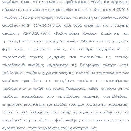
γευμάτων πρέπει να πληρούνται οι προδιαγραφές υγιεινής και ασφαλείας
σύμφωνα με την ισχύουσα νομοθεσία καθώς και οι διατάξεις του ν. 4177/2013
«Κανόνες ρύθμισης της αγοράς προϊόντων και παροχής υπηρεσιών και άλλες
διατάξεις» (ΦΕΚ 173/Α/2013) όπως κάθε φορά ισχύει και της υπουργικής
απόφασης Α2-718/28.7.2014 «Κωδικοποίηση Κανόνων Διακίνησης και
Εμπορίας Προϊόντων και Παροχής Υπηρεσιών» (ΦΕΚ 2090/Β/2014) όπως κάθε
φορά ισχύει. Επιτρέπονται επίσης, τα υπαίθρια μαγειρεία και οι
παραδοσιακές τεχνικές μαγειρικής που αναδεικνύουν τις τοπικές/
παραδοσιακές συνήθειες μαγειρέματος (π.χ. ξυλόφουρνοι, γάστρες κ.λπ.),
καθώς και οι υπαίθριοι χώροι εστίασης (π.χ. κιόσκια). Για την παρασκευή των
γευμάτων προτιμώνται τα παραγόμενα προϊόντα του αγροκτήματος,
προϊόντα από το καλάθι της οικείας Περιφέρειας, καθώς και άλλα τοπικά
προϊόντα προερχόμενα από γειτνιάζουσες γεωργικές εκμεταλλεύσεις,
επιχειρήσεις μεταποίησης και μονάδες τροφίμων οικοτεχνικής παρασκευής.
Εφόσον το 50% τουλάχιστον των παρεχόμενων γευμάτων αναδεικνύουν την
τοπική κουζίνα ή τοπικές διατροφικές συνθήκες, τότε ο προσανατολισμός του
αγροκτήματος μπορεί να χαρακτηριστεί ως γαστρονομικός.