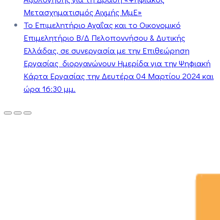
Μετασχηματισμός Αιχμής ΜμΕ»
Το Επιμελητήριο Αχαΐας και το Οικονομικό
Επιμελητήριο Β/Δ Πελοποννήσου & Δυτικής
Ελλάδας, σε συνεργασία με την Επιθεώρηση
Εργασίας διοργανώνουν Ημερίδα για την Ψηφιακή
Κάρτα Εργασίας την Δευτέρα 04 Μαρτίου 2024 και
ώρα 16:30 μμ.