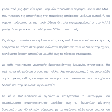
γ)
συμπράξεις φυσικών ή/και νομικών προσώπων εγγεγραμμένων στο ΜΑΕΕ
που πληρούν τις απαιτήσεις της παρούσας απόφασης με άλλα φυσικά ή/και
νομικά πρόσωπα, με την προϋπόθεση ότι ο/οι εγγεγραμμένος/ οι στο ΜΑΑΕ
μετέχει/-ουν με ποσοστό τουλάχιστον 50% στη σύμπραξη.
Ως ελάχιστη ενιαία έκταση λειτουργίας ενός πολυλειτουργικού αγροκτήματος
ορίζονται τα πέντε στρέμματα ενώ στην περίπτωση των «ειδικών περιοχών»,
η ελάχιστη έκταση μπορεί να μειωθεί έως τα τέσσερα στρέμματα.
Σε κάθε περίπτωση γεωργικής δραστηριότητας (γεωργία/κτηνοτροφία) θα
πρέπει να πληρούνται οι όροι της πολλαπλής συμμόρφωσης, όπως αυτοί κάθε
φορά ισχύουν, καθώς και τυχόν περιορισμοί που προκύπτουν από την ισχύουσα
δασική και περιβαλλοντική νομοθεσία.
Σε κάθε πολυλειτουργικό αγρόκτημα επιτρέπεται η λειτουργία και
εκμετάλλευση αγροτουριστικής μονάδας έως 10 δωματίων μέγιστης
δυναμικότητας 40 κλινών, σύμφωνα με τα ισχύοντα κάθε φορά νομικά και