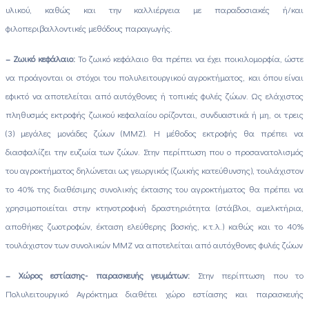
υλικού, καθώς και την καλλιέργεια με παραδοσιακές ή/και
φιλοπεριβαλλοντικές μεθόδους παραγωγής.
– Ζωικό κεφάλαιο:
Το ζωικό κεφάλαιο θα πρέπει να έχει ποικιλομορφία, ώστε
να προάγονται οι στόχοι του πολυλειτουργικού αγροκτήματος, και όπου είναι
εφικτό να αποτελείται από αυτόχθονες ή τοπικές φυλές ζώων. Ως ελάχιστος
πληθυσμός εκτροφής ζωικού κεφαλαίου ορίζονται, συνδυαστικά ή μη, οι τρεις
(3) μεγάλες μονάδες ζώων (ΜΜΖ). Η μέθοδος εκτροφής θα πρέπει να
διασφαλίζει την ευζωία των ζώων. Στην περίπτωση που ο προσανατολισμός
του αγροκτήματος δηλώνεται ως γεωργικός (ζωικής κατεύθυνσης), τουλάχιστον
το 40% της διαθέσιμης συνολικής έκτασης του αγροκτήματος θα πρέπει να
χρησιμοποιείται στην κτηνοτροφική δραστηριότητα (στάβλοι, αμελκτήρια,
αποθήκες ζωοτροφών, έκταση ελεύθερης βοσκής, κ.τ.λ.) καθώς και το 40%
τουλάχιστον των συνολικών ΜΜΖ να αποτελείται από αυτόχθονες φυλές ζώων
– Χώρος εστίασης- παρασκευής γευμάτων:
Στην περίπτωση που το
Πολυλειτουργικό Αγρόκτημα διαθέτει χώρο εστίασης και παρασκευής