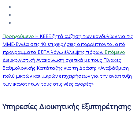
Προηγούμενο
Η ΚΕΕΕ ζητά αύξηση των κονδυλίων για τις
ΜΜΕ-Εννέα στις 10 επιχειρήσεις απορρίπτονται από
προγράμματα ΕΣΠΑ λόγω έλλειψης πόρων.
Επόμενο
Διευκρινιστική Ανακοίνωση σχετικά με τους Πίνακες
Βαθμολογικής Κατάταξης για τη Δράση: «Αναβάθμιση
πολύ μικρών και μικρών επιχειρήσεων για την ανάπτυξη
των ικανοτήτων τους στις νέες αγορές»
Υπηρεσίες Διοικητικής Εξυπηρέτησης