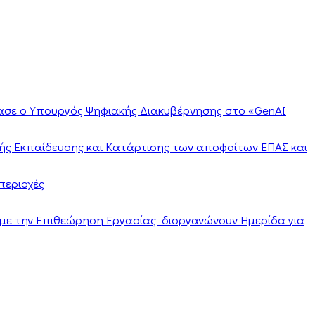
ίασε ο Υπουργός Ψηφιακής Διακυβέρνησης στο «GenAI
ής Εκπαίδευσης και Κατάρτισης των αποφοίτων ΕΠΑΣ και
περιοχές
α με την Επιθεώρηση Εργασίας διοργανώνουν Ημερίδα για