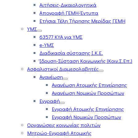
Αιτήσεις-Δικαιολογητικά
Απογραφή ΓΕΜΗ-Έντυπα
Ετήσια Τέλη Τήρησης Μερίδας ΓΕΜΗ
ΥΜΣ
63577 ΚΥΑ για ΥΜΣ
e-ΥΜΣ
Διαδικασία σύστασης Ι.Κ.Ε.
Ίδρυση-Σύσταση Κοινωνικής (Κοιν.Σ.Επ.)
Ασφαλιστικοί Διαμεσολαβητές
Ανανέωση
Ανανέωση Ατομικής Επιχείρησης
Ανανέωση Νομικών Προσώπων
Εγγραφή
Εγγραφή Ατομικής Επιχείρησης
Εγγραφή Νομικών Προσώπων
Οργανώσεις κοινωνίας πολιτών
Μητρώο-Εγγραφή Ατομικής