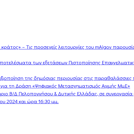
κράτος» – Τις προσεχείς λειτουργίες του mAigov παρουσ
αποτελέσματα των εξετάσεων Πιστοποίησης Επαγγελματικ
ν αξιοποίηση της δημόσιας περιουσίας στις παραθαλάσσιες 
 για τη Δράση «Ψηφιακός Μετασχηματισμός Αιχμής ΜμΕ»
τήριο Β/Δ Πελοποννήσου & Δυτικής Ελλάδας, σε συνεργασί
υ 2024 και ώρα 16:30 μμ.