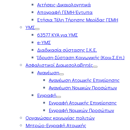
Αιτήσεις-Δικαιολογητικά
Απογραφή ΓΕΜΗ-Έντυπα
Ετήσια Τέλη Τήρησης Μερίδας ΓΕΜΗ
ΥΜΣ
63577 ΚΥΑ για ΥΜΣ
e-ΥΜΣ
Διαδικασία σύστασης Ι.Κ.Ε.
Ίδρυση-Σύσταση Κοινωνικής (Κοιν.Σ.Επ.)
Ασφαλιστικοί Διαμεσολαβητές
Ανανέωση
Ανανέωση Ατομικής Επιχείρησης
Ανανέωση Νομικών Προσώπων
Εγγραφή
Εγγραφή Ατομικής Επιχείρησης
Εγγραφή Νομικών Προσώπων
Οργανώσεις κοινωνίας πολιτών
Μητρώο-Εγγραφή Ατομικής