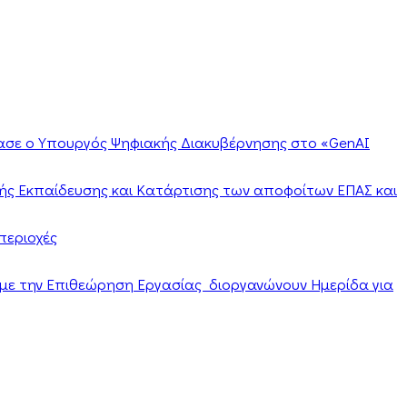
ίασε ο Υπουργός Ψηφιακής Διακυβέρνησης στο «GenAI
ής Εκπαίδευσης και Κατάρτισης των αποφοίτων ΕΠΑΣ και
περιοχές
α με την Επιθεώρηση Εργασίας διοργανώνουν Ημερίδα για