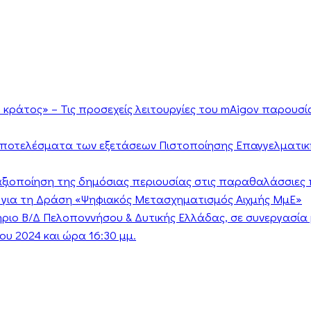
κράτος» – Τις προσεχείς λειτουργίες του mAigov παρουσ
αποτελέσματα των εξετάσεων Πιστοποίησης Επαγγελματικ
ν αξιοποίηση της δημόσιας περιουσίας στις παραθαλάσσιες 
 για τη Δράση «Ψηφιακός Μετασχηματισμός Αιχμής ΜμΕ»
τήριο Β/Δ Πελοποννήσου & Δυτικής Ελλάδας, σε συνεργασί
υ 2024 και ώρα 16:30 μμ.