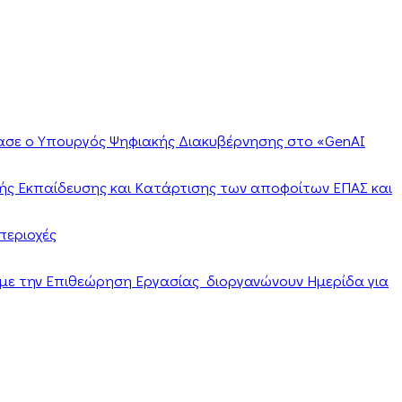
ίασε ο Υπουργός Ψηφιακής Διακυβέρνησης στο «GenAI
ής Εκπαίδευσης και Κατάρτισης των αποφοίτων ΕΠΑΣ και
περιοχές
α με την Επιθεώρηση Εργασίας διοργανώνουν Ημερίδα για