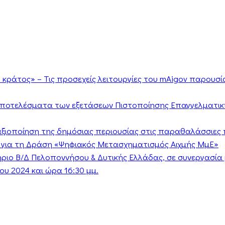
κράτος» – Τις προσεχείς λειτουργίες του mAigov παρουσ
αποτελέσματα των εξετάσεων Πιστοποίησης Επαγγελματικ
ν αξιοποίηση της δημόσιας περιουσίας στις παραθαλάσσιες 
 για τη Δράση «Ψηφιακός Μετασχηματισμός Αιχμής ΜμΕ»
τήριο Β/Δ Πελοποννήσου & Δυτικής Ελλάδας, σε συνεργασί
υ 2024 και ώρα 16:30 μμ.