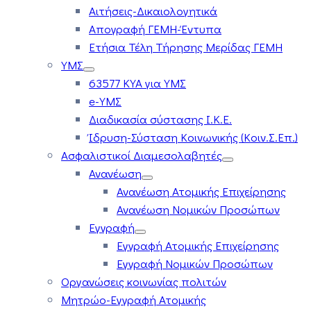
Αιτήσεις-Δικαιολογητικά
Απογραφή ΓΕΜΗ-Έντυπα
Ετήσια Τέλη Τήρησης Μερίδας ΓΕΜΗ
ΥΜΣ
63577 ΚΥΑ για ΥΜΣ
e-ΥΜΣ
Διαδικασία σύστασης Ι.Κ.Ε.
Ίδρυση-Σύσταση Κοινωνικής (Κοιν.Σ.Επ.)
Ασφαλιστικοί Διαμεσολαβητές
Ανανέωση
Ανανέωση Ατομικής Επιχείρησης
Ανανέωση Νομικών Προσώπων
Εγγραφή
Εγγραφή Ατομικής Επιχείρησης
Εγγραφή Νομικών Προσώπων
Οργανώσεις κοινωνίας πολιτών
Μητρώο-Εγγραφή Ατομικής