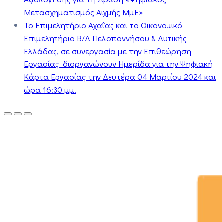
Μετασχηματισμός Αιχμής ΜμΕ»
Το Επιμελητήριο Αχαΐας και το Οικονομικό
Επιμελητήριο Β/Δ Πελοποννήσου & Δυτικής
Ελλάδας, σε συνεργασία με την Επιθεώρηση
Εργασίας διοργανώνουν Ημερίδα για την Ψηφιακή
Κάρτα Εργασίας την Δευτέρα 04 Μαρτίου 2024 και
ώρα 16:30 μμ.