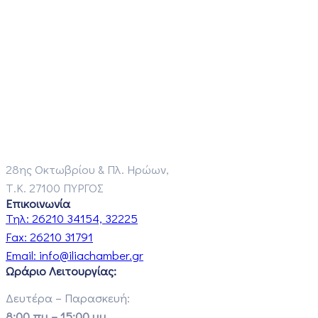
28ης Οκτωβρίου & Πλ. Ηρώων,
Τ.Κ. 27100 ΠΥΡΓΟΣ
Επικοινωνία
Τηλ:
26210 34154, 32225
Fax:
26210 31791
Email:
info@iliachamber.gr
Ωράριο Λειτουργίας:
Δευτέρα – Παρασκευή:
8:00 πμ – 15:00 μμ