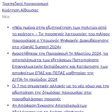
Τραπεζικοί Λογαριασμοί
Κράτηση Αίθουσας
Νέα
«Νέα ημέρα στην εξυπηρέτηση των πολιτών από
το κράτος» – Τις προσεχείς λειτουργίες του mAigov
παρουσίασε ο Υπουργός Ψηφιακής Διακυβέρνησης
στο «GenAI Summit 2024»
Αναρτήθηκαν την Παρασκευή 1η Μαρτίου 2024, τα
αποτελέσματα των εξετάσεων Πιστοποίησης
Επαγγελματικής Εκπαίδευσης και Κατάρτισης των
αποφοίτων ΕΠΑΣ και ΠΕΠΑΣ μαθητείας της
ΔΥΠΑ-1η περίοδος 2024
Οι 7 πιο σημαντικές αλλαγές με το νέο νόμο για την
αξιοποίηση της δημόσιας περιουσίας στις
παραθαλάσσιες περιοχές
4η Απόφαση Έγκρισης Αποτελεσμάτων
Αξιολόγησης για τη Δράση «Ψηφιακός