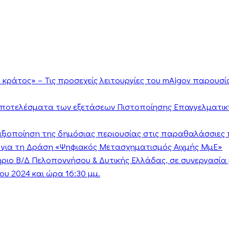
κράτος» – Τις προσεχείς λειτουργίες του mAigov παρουσ
αποτελέσματα των εξετάσεων Πιστοποίησης Επαγγελματικ
ν αξιοποίηση της δημόσιας περιουσίας στις παραθαλάσσιες 
 για τη Δράση «Ψηφιακός Μετασχηματισμός Αιχμής ΜμΕ»
τήριο Β/Δ Πελοποννήσου & Δυτικής Ελλάδας, σε συνεργασί
υ 2024 και ώρα 16:30 μμ.