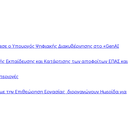
ίασε ο Υπουργός Ψηφιακής Διακυβέρνησης στο «GenAI
ής Εκπαίδευσης και Κατάρτισης των αποφοίτων ΕΠΑΣ και
περιοχές
α με την Επιθεώρηση Εργασίας διοργανώνουν Ημερίδα για