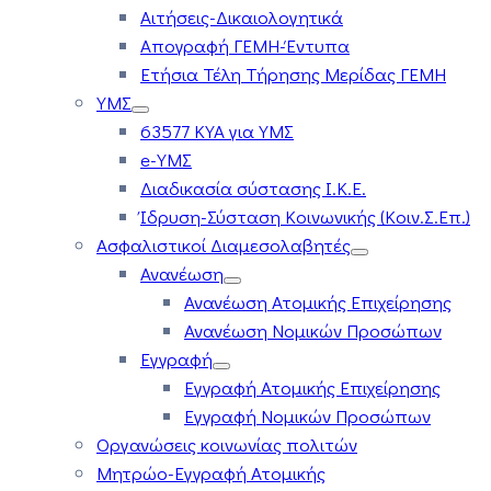
Αιτήσεις-Δικαιολογητικά
Απογραφή ΓΕΜΗ-Έντυπα
Ετήσια Τέλη Τήρησης Μερίδας ΓΕΜΗ
ΥΜΣ
63577 ΚΥΑ για ΥΜΣ
e-ΥΜΣ
Διαδικασία σύστασης Ι.Κ.Ε.
Ίδρυση-Σύσταση Κοινωνικής (Κοιν.Σ.Επ.)
Ασφαλιστικοί Διαμεσολαβητές
Ανανέωση
Ανανέωση Ατομικής Επιχείρησης
Ανανέωση Νομικών Προσώπων
Εγγραφή
Εγγραφή Ατομικής Επιχείρησης
Εγγραφή Νομικών Προσώπων
Οργανώσεις κοινωνίας πολιτών
Μητρώο-Εγγραφή Ατομικής