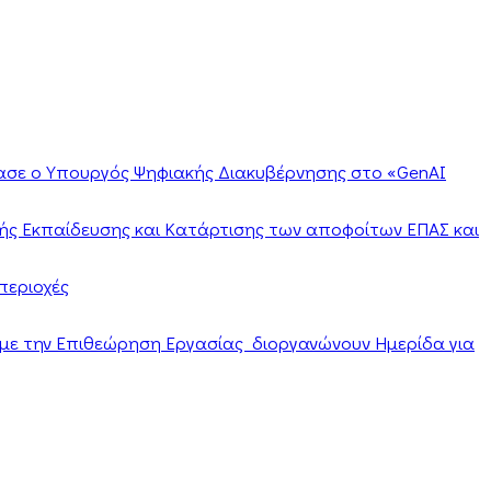
ίασε ο Υπουργός Ψηφιακής Διακυβέρνησης στο «GenAI
ής Εκπαίδευσης και Κατάρτισης των αποφοίτων ΕΠΑΣ και
περιοχές
α με την Επιθεώρηση Εργασίας διοργανώνουν Ημερίδα για