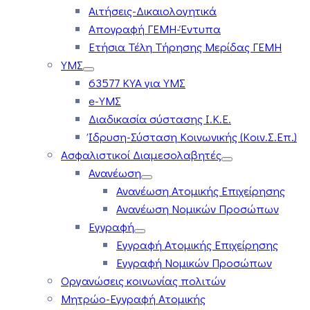
Αιτήσεις-Δικαιολογητικά
Απογραφή ΓΕΜΗ-Έντυπα
Ετήσια Τέλη Τήρησης Μερίδας ΓΕΜΗ
ΥΜΣ
63577 ΚΥΑ για ΥΜΣ
e-ΥΜΣ
Διαδικασία σύστασης Ι.Κ.Ε.
Ίδρυση-Σύσταση Κοινωνικής (Κοιν.Σ.Επ.)
Ασφαλιστικοί Διαμεσολαβητές
Ανανέωση
Ανανέωση Ατομικής Επιχείρησης
Ανανέωση Νομικών Προσώπων
Εγγραφή
Εγγραφή Ατομικής Επιχείρησης
Εγγραφή Νομικών Προσώπων
Οργανώσεις κοινωνίας πολιτών
Μητρώο-Εγγραφή Ατομικής