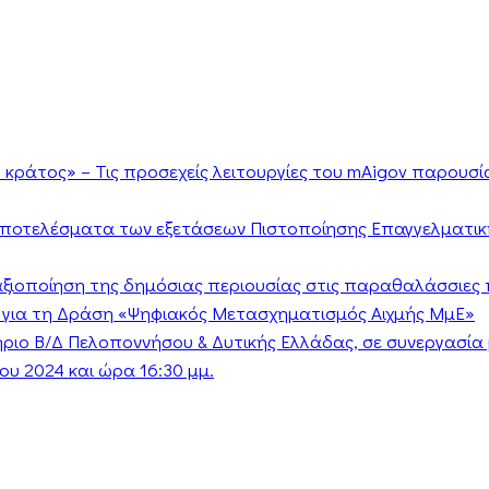
κράτος» – Τις προσεχείς λειτουργίες του mAigov παρουσ
αποτελέσματα των εξετάσεων Πιστοποίησης Επαγγελματικ
ν αξιοποίηση της δημόσιας περιουσίας στις παραθαλάσσιες 
 για τη Δράση «Ψηφιακός Μετασχηματισμός Αιχμής ΜμΕ»
τήριο Β/Δ Πελοποννήσου & Δυτικής Ελλάδας, σε συνεργασί
υ 2024 και ώρα 16:30 μμ.