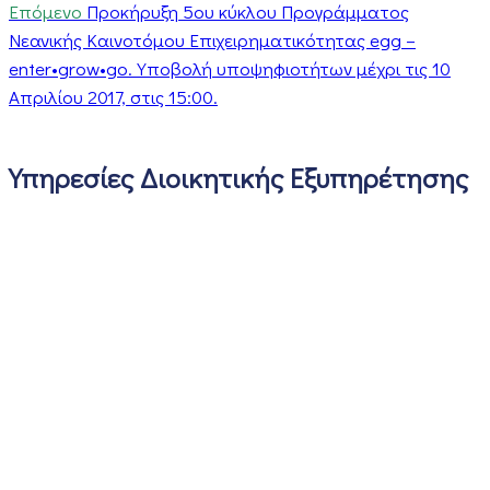
Επόμενο
Προκήρυξη 5ου κύκλου Προγράμματος
Νεανικής Καινοτόμου Επιχειρηματικότητας egg –
enter•grow•go. Υποβολή υποψηφιοτήτων μέχρι τις 10
Απριλίου 2017, στις 15:00.
Υπηρεσίες Διοικητικής Εξυπηρέτησης