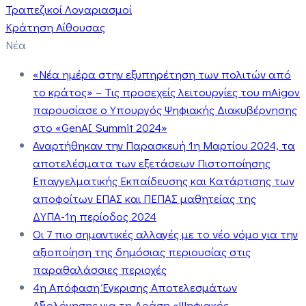
Τραπεζικοί Λογαριασμοί
Κράτηση Αίθουσας
Νέα
«Νέα ημέρα στην εξυπηρέτηση των πολιτών από
το κράτος» – Τις προσεχείς λειτουργίες του mAigov
παρουσίασε ο Υπουργός Ψηφιακής Διακυβέρνησης
στο «GenAI Summit 2024»
Αναρτήθηκαν την Παρασκευή 1η Μαρτίου 2024, τα
αποτελέσματα των εξετάσεων Πιστοποίησης
Επαγγελματικής Εκπαίδευσης και Κατάρτισης των
αποφοίτων ΕΠΑΣ και ΠΕΠΑΣ μαθητείας της
ΔΥΠΑ-1η περίοδος 2024
Οι 7 πιο σημαντικές αλλαγές με το νέο νόμο για την
αξιοποίηση της δημόσιας περιουσίας στις
παραθαλάσσιες περιοχές
4η Απόφαση Έγκρισης Αποτελεσμάτων
Αξιολόγησης για τη Δράση «Ψηφιακός