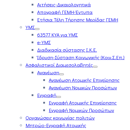
Αιτήσεις-Δικαιολογητικά
Απογραφή ΓΕΜΗ-Έντυπα
Ετήσια Τέλη Τήρησης Μερίδας ΓΕΜΗ
ΥΜΣ
63577 ΚΥΑ για ΥΜΣ
e-ΥΜΣ
Διαδικασία σύστασης Ι.Κ.Ε.
Ίδρυση-Σύσταση Κοινωνικής (Κοιν.Σ.Επ.)
Ασφαλιστικοί Διαμεσολαβητές
Ανανέωση
Ανανέωση Ατομικής Επιχείρησης
Ανανέωση Νομικών Προσώπων
Εγγραφή
Εγγραφή Ατομικής Επιχείρησης
Εγγραφή Νομικών Προσώπων
Οργανώσεις κοινωνίας πολιτών
Μητρώο-Εγγραφή Ατομικής