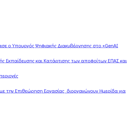
ίασε ο Υπουργός Ψηφιακής Διακυβέρνησης στο «GenAI
ής Εκπαίδευσης και Κατάρτισης των αποφοίτων ΕΠΑΣ και
περιοχές
α με την Επιθεώρηση Εργασίας διοργανώνουν Ημερίδα για