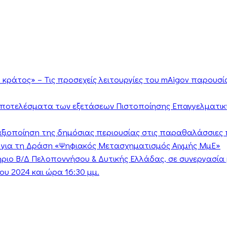
κράτος» – Τις προσεχείς λειτουργίες του mAigov παρουσ
αποτελέσματα των εξετάσεων Πιστοποίησης Επαγγελματικ
ν αξιοποίηση της δημόσιας περιουσίας στις παραθαλάσσιες 
 για τη Δράση «Ψηφιακός Μετασχηματισμός Αιχμής ΜμΕ»
τήριο Β/Δ Πελοποννήσου & Δυτικής Ελλάδας, σε συνεργασί
υ 2024 και ώρα 16:30 μμ.