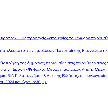
κράτος» – Τις προσεχείς λειτουργίες του mAigov παρουσ
αποτελέσματα των εξετάσεων Πιστοποίησης Επαγγελματικ
ν αξιοποίηση της δημόσιας περιουσίας στις παραθαλάσσιες 
 για τη Δράση «Ψηφιακός Μετασχηματισμός Αιχμής ΜμΕ»
τήριο Β/Δ Πελοποννήσου & Δυτικής Ελλάδας, σε συνεργασί
υ 2024 και ώρα 16:30 μμ.