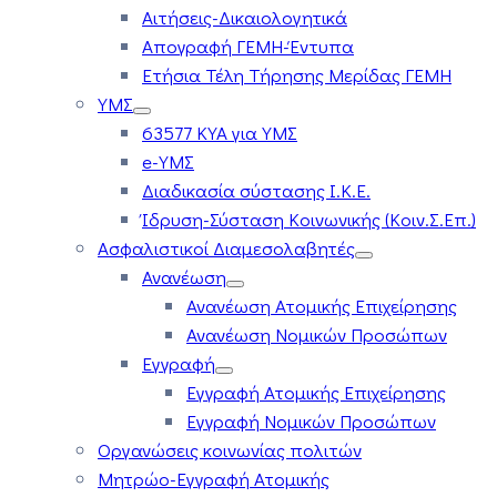
Αιτήσεις-Δικαιολογητικά
Απογραφή ΓΕΜΗ-Έντυπα
Ετήσια Τέλη Τήρησης Μερίδας ΓΕΜΗ
ΥΜΣ
63577 ΚΥΑ για ΥΜΣ
e-ΥΜΣ
Διαδικασία σύστασης Ι.Κ.Ε.
Ίδρυση-Σύσταση Κοινωνικής (Κοιν.Σ.Επ.)
Ασφαλιστικοί Διαμεσολαβητές
Ανανέωση
Ανανέωση Ατομικής Επιχείρησης
Ανανέωση Νομικών Προσώπων
Εγγραφή
Εγγραφή Ατομικής Επιχείρησης
Εγγραφή Νομικών Προσώπων
Οργανώσεις κοινωνίας πολιτών
Μητρώο-Εγγραφή Ατομικής