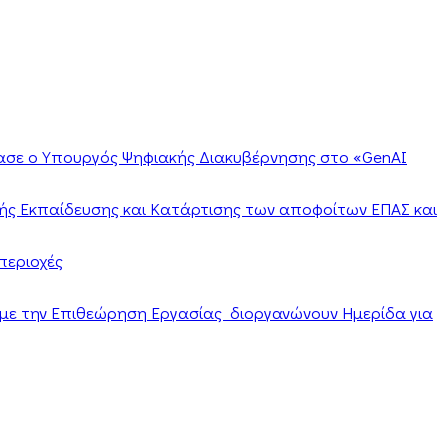
ίασε ο Υπουργός Ψηφιακής Διακυβέρνησης στο «GenAI
ής Εκπαίδευσης και Κατάρτισης των αποφοίτων ΕΠΑΣ και
περιοχές
α με την Επιθεώρηση Εργασίας διοργανώνουν Ημερίδα για