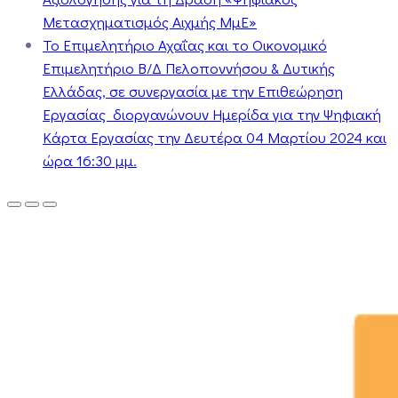
Μετασχηματισμός Αιχμής ΜμΕ»
Το Επιμελητήριο Αχαΐας και το Οικονομικό
Επιμελητήριο Β/Δ Πελοποννήσου & Δυτικής
Ελλάδας, σε συνεργασία με την Επιθεώρηση
Εργασίας διοργανώνουν Ημερίδα για την Ψηφιακή
Κάρτα Εργασίας την Δευτέρα 04 Μαρτίου 2024 και
ώρα 16:30 μμ.