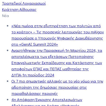
Τραπεζικοί Λογαριασμοί
Κράτηση Αίθουσας
Νέα
«Νέα ημέρα στην εξυπηρέτηση των πολιτών από
το κράτος» – Τις προσεχείς λειτουργίες του mAigov
παρουσίασε ο Υπουργός Ψηφιακής Διακυβέρνησης
στο «GenAI Summit 2024»
Αναρτήθηκαν την Παρασκευή 1η Μαρτίου 2024, τα
αποτελέσματα των εξετάσεων Πιστοποίησης
Επαγγελματικής Εκπαίδευσης και Κατάρτισης των
αποφοίτων ΕΠΑΣ και ΠΕΠΑΣ μαθητείας της
ΔΥΠΑ-1η περίοδος 2024
Οι 7 πιο σημαντικές αλλαγές με το νέο νόμο για την
αξιοποίηση της δημόσιας περιουσίας στις
παραθαλάσσιες περιοχές
4η Απόφαση Έγκρισης Αποτελεσμάτων
Αξιολόγησης για τη Δράση «Ψηφιακός