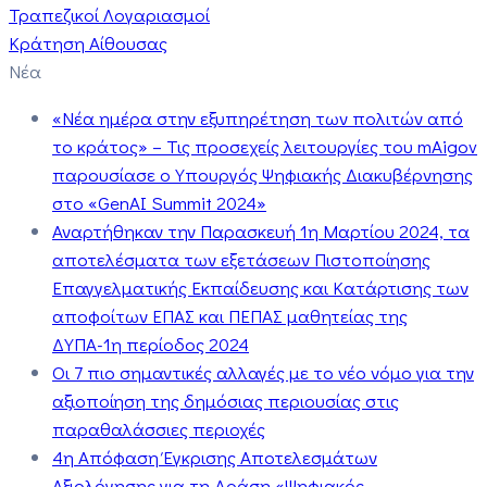
Τραπεζικοί Λογαριασμοί
Κράτηση Αίθουσας
Νέα
«Νέα ημέρα στην εξυπηρέτηση των πολιτών από
το κράτος» – Τις προσεχείς λειτουργίες του mAigov
παρουσίασε ο Υπουργός Ψηφιακής Διακυβέρνησης
στο «GenAI Summit 2024»
Αναρτήθηκαν την Παρασκευή 1η Μαρτίου 2024, τα
αποτελέσματα των εξετάσεων Πιστοποίησης
Επαγγελματικής Εκπαίδευσης και Κατάρτισης των
αποφοίτων ΕΠΑΣ και ΠΕΠΑΣ μαθητείας της
ΔΥΠΑ-1η περίοδος 2024
Οι 7 πιο σημαντικές αλλαγές με το νέο νόμο για την
αξιοποίηση της δημόσιας περιουσίας στις
παραθαλάσσιες περιοχές
4η Απόφαση Έγκρισης Αποτελεσμάτων
Αξιολόγησης για τη Δράση «Ψηφιακός