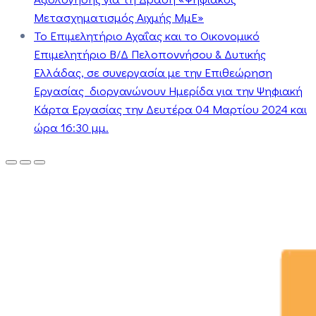
Μετασχηματισμός Αιχμής ΜμΕ»
Το Επιμελητήριο Αχαΐας και το Οικονομικό
Επιμελητήριο Β/Δ Πελοποννήσου & Δυτικής
Ελλάδας, σε συνεργασία με την Επιθεώρηση
Εργασίας διοργανώνουν Ημερίδα για την Ψηφιακή
Κάρτα Εργασίας την Δευτέρα 04 Μαρτίου 2024 και
ώρα 16:30 μμ.