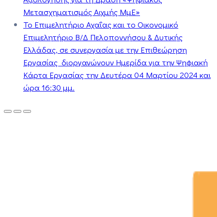
Μετασχηματισμός Αιχμής ΜμΕ»
Το Επιμελητήριο Αχαΐας και το Οικονομικό
Επιμελητήριο Β/Δ Πελοποννήσου & Δυτικής
Ελλάδας, σε συνεργασία με την Επιθεώρηση
Εργασίας διοργανώνουν Ημερίδα για την Ψηφιακή
Κάρτα Εργασίας την Δευτέρα 04 Μαρτίου 2024 και
ώρα 16:30 μμ.