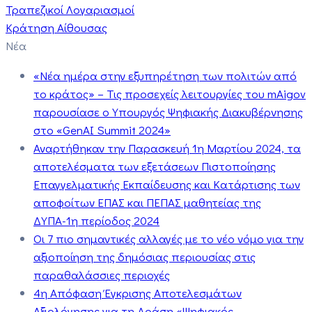
Τραπεζικοί Λογαριασμοί
Κράτηση Αίθουσας
Νέα
«Νέα ημέρα στην εξυπηρέτηση των πολιτών από
το κράτος» – Τις προσεχείς λειτουργίες του mAigov
παρουσίασε ο Υπουργός Ψηφιακής Διακυβέρνησης
στο «GenAI Summit 2024»
Αναρτήθηκαν την Παρασκευή 1η Μαρτίου 2024, τα
αποτελέσματα των εξετάσεων Πιστοποίησης
Επαγγελματικής Εκπαίδευσης και Κατάρτισης των
αποφοίτων ΕΠΑΣ και ΠΕΠΑΣ μαθητείας της
ΔΥΠΑ-1η περίοδος 2024
Οι 7 πιο σημαντικές αλλαγές με το νέο νόμο για την
αξιοποίηση της δημόσιας περιουσίας στις
παραθαλάσσιες περιοχές
4η Απόφαση Έγκρισης Αποτελεσμάτων
Αξιολόγησης για τη Δράση «Ψηφιακός