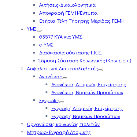
Αιτήσεις-Δικαιολογητικά
Απογραφή ΓΕΜΗ-Έντυπα
Ετήσια Τέλη Τήρησης Μερίδας ΓΕΜΗ
ΥΜΣ
63577 ΚΥΑ για ΥΜΣ
e-ΥΜΣ
Διαδικασία σύστασης Ι.Κ.Ε.
Ίδρυση-Σύσταση Κοινωνικής (Κοιν.Σ.Επ.)
Ασφαλιστικοί Διαμεσολαβητές
Ανανέωση
Ανανέωση Ατομικής Επιχείρησης
Ανανέωση Νομικών Προσώπων
Εγγραφή
Εγγραφή Ατομικής Επιχείρησης
Εγγραφή Νομικών Προσώπων
Οργανώσεις κοινωνίας πολιτών
Μητρώο-Εγγραφή Ατομικής