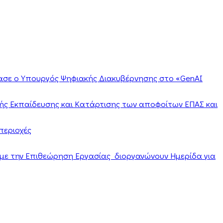
ίασε ο Υπουργός Ψηφιακής Διακυβέρνησης στο «GenAI
ής Εκπαίδευσης και Κατάρτισης των αποφοίτων ΕΠΑΣ και
περιοχές
α με την Επιθεώρηση Εργασίας διοργανώνουν Ημερίδα για