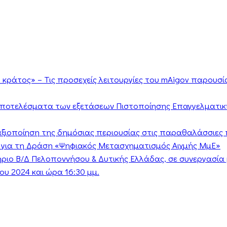
κράτος» – Τις προσεχείς λειτουργίες του mAigov παρουσ
αποτελέσματα των εξετάσεων Πιστοποίησης Επαγγελματικ
ν αξιοποίηση της δημόσιας περιουσίας στις παραθαλάσσιες 
 για τη Δράση «Ψηφιακός Μετασχηματισμός Αιχμής ΜμΕ»
τήριο Β/Δ Πελοποννήσου & Δυτικής Ελλάδας, σε συνεργασί
υ 2024 και ώρα 16:30 μμ.