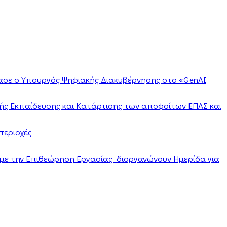
ίασε ο Υπουργός Ψηφιακής Διακυβέρνησης στο «GenAI
ής Εκπαίδευσης και Κατάρτισης των αποφοίτων ΕΠΑΣ και
περιοχές
α με την Επιθεώρηση Εργασίας διοργανώνουν Ημερίδα για