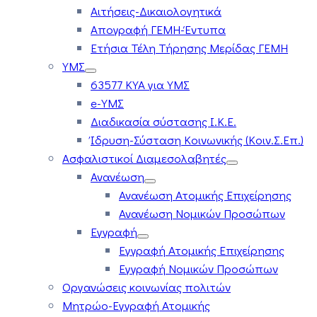
Αιτήσεις-Δικαιολογητικά
Απογραφή ΓΕΜΗ-Έντυπα
Ετήσια Τέλη Τήρησης Μερίδας ΓΕΜΗ
ΥΜΣ
63577 ΚΥΑ για ΥΜΣ
e-ΥΜΣ
Διαδικασία σύστασης Ι.Κ.Ε.
Ίδρυση-Σύσταση Κοινωνικής (Κοιν.Σ.Επ.)
Ασφαλιστικοί Διαμεσολαβητές
Ανανέωση
Ανανέωση Ατομικής Επιχείρησης
Ανανέωση Νομικών Προσώπων
Εγγραφή
Εγγραφή Ατομικής Επιχείρησης
Εγγραφή Νομικών Προσώπων
Οργανώσεις κοινωνίας πολιτών
Μητρώο-Εγγραφή Ατομικής